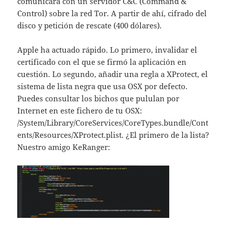
comunicará con un servidor C&C (Command &
Control) sobre la red Tor. A partir de ahí, cifrado del
disco y petición de rescate (400 dólares).
Apple ha actuado rápido. Lo primero, invalidar el
certificado con el que se firmó la aplicación en
cuestión. Lo segundo, añadir una regla a XProtect, el
sistema de lista negra que usa OSX por defecto.
Puedes consultar los bichos que pululan por
Internet en este fichero de tu OSX:
/System/Library/CoreServices/CoreTypes.bundle/Cont
ents/Resources/XProtect.plist. ¿El primero de la lista?
Nuestro amigo KeRanger: