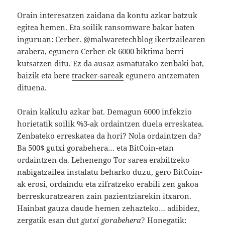
Orain interesatzen zaidana da kontu azkar batzuk
egitea hemen. Eta soilik ransomware bakar baten
inguruan: Cerber. @malwaretechblog ikertzailearen
arabera, egunero Cerber-ek 6000 biktima berri
kutsatzen ditu. Ez da ausaz asmatutako zenbaki bat,
baizik eta bere
tracker-sareak
egunero antzematen
dituena.
Orain kalkulu azkar bat. Demagun 6000 infekzio
horietatik soilik %3-ak ordaintzen duela erreskatea.
Zenbateko erreskatea da hori? Nola ordaintzen da?
Ba 500$ gutxi gorabehera… eta BitCoin-etan
ordaintzen da. Lehenengo Tor sarea erabiltzeko
nabigatzailea instalatu beharko duzu, gero BitCoin-
ak erosi, ordaindu eta zifratzeko erabili zen gakoa
berreskuratzearen zain pazientziarekin itxaron.
Hainbat gauza daude hemen zehazteko… adibidez,
zergatik esan dut
gutxi gorabehera
? Honegatik: