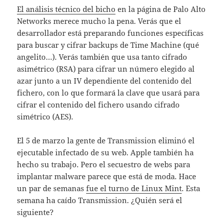
El análisis técnico del bicho
en la página de Palo Alto
Networks merece mucho la pena. Verás que el
desarrollador está preparando funciones específicas
para buscar y cifrar backups de Time Machine (qué
angelito…). Verás también que usa tanto cifrado
asimétrico (RSA) para cifrar un número elegido al
azar junto a un IV dependiente del contenido del
fichero, con lo que formará la clave que usará para
cifrar el contenido del fichero usando cifrado
simétrico (AES).
El 5 de marzo la gente de Transmission eliminó el
ejecutable infectado de su web. Apple también ha
hecho su trabajo. Pero el secuestro de webs para
implantar malware parece que está de moda. Hace
un par de semanas
fue el turno de Linux Mint
. Esta
semana ha caído Transmission. ¿Quién será el
siguiente?