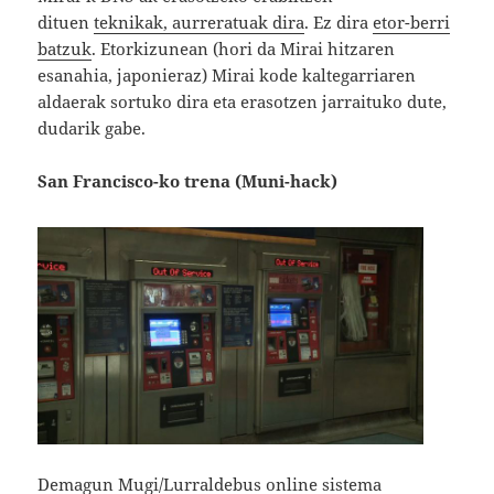
dituen
teknikak, aurreratuak dira
. Ez dira
etor-berri
batzuk
. Etorkizunean (hori da Mirai hitzaren
esanahia, japonieraz) Mirai kode kaltegarriaren
aldaerak sortuko dira eta erasotzen jarraituko dute,
dudarik gabe.
San Francisco-ko trena (Muni-hack)
Demagun Mugi/Lurraldebus online sistema