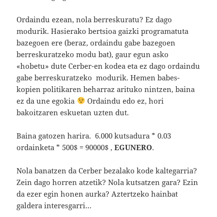
Ordaindu ezean, nola berreskuratu? Ez dago
modurik. Hasierako bertsioa gaizki programatuta
bazegoen ere (beraz, ordaindu gabe bazegoen
berreskuratzeko modu bat), gaur egun asko
«hobetu» dute Cerber-en kodea eta ez dago ordaindu
gabe berreskuratzeko modurik. Hemen babes-
kopien politikaren beharraz arituko nintzen, baina
ez da une egokia
Ordaindu edo ez, hori
bakoitzaren eskuetan uzten dut.
Baina gatozen harira. 6.000 kutsadura * 0.03
ordainketa * 500$ = 90000$ ,
EGUNERO
.
Nola banatzen da Cerber bezalako kode kaltegarria?
Zein dago horren atzetik? Nola kutsatzen gara? Ezin
da ezer egin honen aurka? Aztertzeko hainbat
galdera interesgarri…