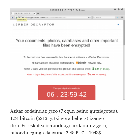
Azkar ordainduz gero (7 egun baino gutxiagotan),
1.24 bitcoin (521$ gutxi gora behera) izango
dira. Erreskatea beranduago ordainduz gero,
bikoiztu egingo da isuna: 2.48 BTC = 1043$