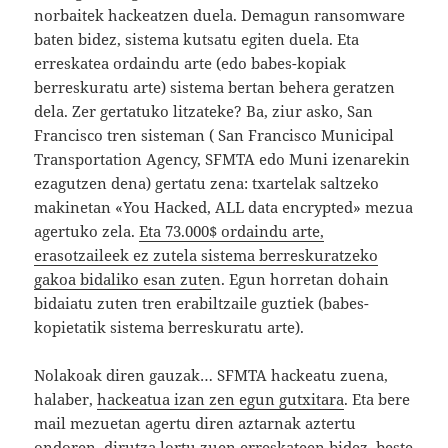
norbaitek hackeatzen duela. Demagun ransomware
baten bidez, sistema kutsatu egiten duela. Eta
erreskatea ordaindu arte (edo babes-kopiak
berreskuratu arte) sistema bertan behera geratzen
dela. Zer gertatuko litzateke? Ba, ziur asko, San
Francisco tren sisteman ( San Francisco Municipal
Transportation Agency, SFMTA edo Muni izenarekin
ezagutzen dena) gertatu zena: txartelak saltzeko
makinetan «You Hacked, ALL data encrypted» mezua
agertuko zela.
Eta 73.000$ ordaindu arte,
erasotzaileek ez zutela sistema berreskuratzeko
gakoa bidaliko esan zute
n. Egun horretan dohain
bidaiatu zuten tren erabiltzaile guztiek (babes-
kopietatik sistema berreskuratu arte).
Nolakoak diren gauzak… SFMTA hackeatu zuena,
halaber,
hackeatua izan zen egun gutxitara
. Eta bere
mail mezuetan agertu diren aztarnak aztertu
ondoren, dirutza lortu zuen erreskateen bidez, beste