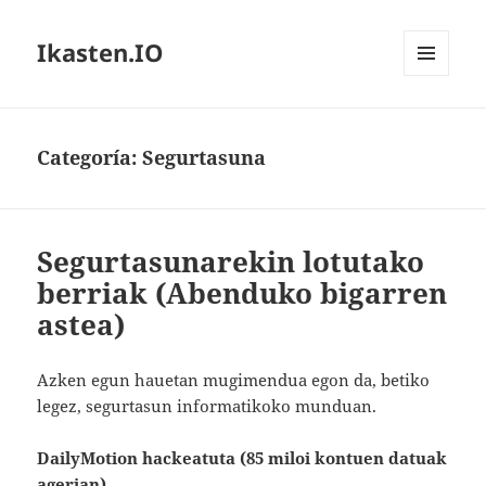
Ikasten.IO
MENÚ
Y
WIDGETS
Categoría:
Segurtasuna
Segurtasunarekin lotutako
berriak (Abenduko bigarren
astea)
Azken egun hauetan mugimendua egon da, betiko
legez, segurtasun informatikoko munduan.
DailyMotion hackeatuta (85 miloi kontuen datuak
agerian)