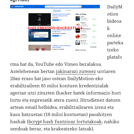
DailyM
otion
bideoa
k
online
parteka
tzeko
platafo
rma bat da, YouTube edo Vimeo bezalakoa.
Astelehenean bertan
jakinarazi zutenez
urriaren
20an eraso bat jaso ostean DailyMotion-eko
erabiltzaileen 85 miloi kontuen kredentzialak
agerian utzi zituzten (hacker batek informazio hori
lortu eta enpresatik atera zuen). Dirudienez datuen
artean email helbidea, erabiltzailearen izena eta
kasu batzuetan (18 miloi kontuetan) pasahitzen
hashak (
bcrypt hash funtzioaz lortutakoak
, nahiko
sendoak beraz, eta krakeatzeko latzak).