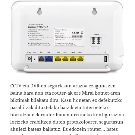
CCTV eta DVR-en segurtasun arazoa ezaguna zen
baina hara non eta router-ak ere Mirai botnet-aren
biktimak bilakatu dira. Kasu honetan ez defekutzko
pasahitzak dituztelako baizik eta Interneteko
hornitzaileek router hauen urruneko konfigurazioa
lortzeko erabiltzen duten protokoloaren segurtasun
ahulezi bateaz baliatuz. Ez edozein router… batez