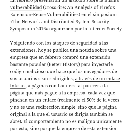
En febrero
presentaron un artículo sobre la misma
vulnerabilidad
(CrossFire: An Analysis of Firefox
Extension-Reuse Vulnerabilities) en el simposium
«The Network and Distributed System Security
Symposium 2016» organizado por la Internet Society.
Y siguiendo con los ataques de seguridad a las
extensiones,
hoy se publica una noticia
sobre una
empresa que en febrero compró una extensión
bastante popular (Better History) para inyectarle
código malicioso que hace que los navegadores de
sus usuarios sean redirigidos,
a través de un enlace
lnkr.us
, a páginas con banners -al parecer a la
página que más pague a la empresa- cada vez que
pinchan en un enlace (realmente el 50% de la veces
y no es una redirección simple, sino que la página
original a la que el usuario se dirigía también se
abre). El comportamiento no es maligno únicamente
por esto, sino porque la empresa de esta extensión