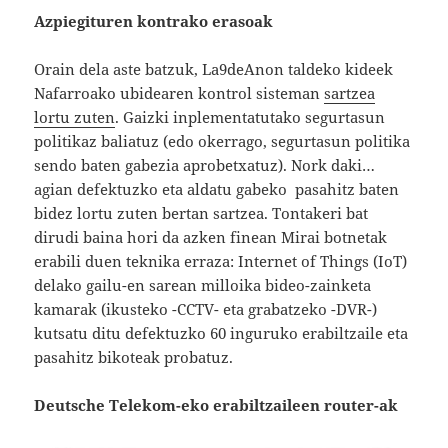
Azpiegituren kontrako erasoak
Orain dela aste batzuk, La9deAnon taldeko kideek
Nafarroako ubidearen kontrol sisteman
sartzea
lortu zuten
. Gaizki inplementatutako segurtasun
politikaz baliatuz (edo okerrago, segurtasun politika
sendo baten gabezia aprobetxatuz). Nork daki…
agian defektuzko eta aldatu gabeko pasahitz baten
bidez lortu zuten bertan sartzea. Tontakeri bat
dirudi baina hori da azken finean Mirai botnetak
erabili duen teknika erraza: Internet of Things (IoT)
delako gailu-en sarean milloika bideo-zainketa
kamarak (ikusteko -CCTV- eta grabatzeko -DVR-)
kutsatu ditu defektuzko 60 inguruko erabiltzaile eta
pasahitz bikoteak probatuz.
Deutsche Telekom-eko erabiltzaileen router-ak