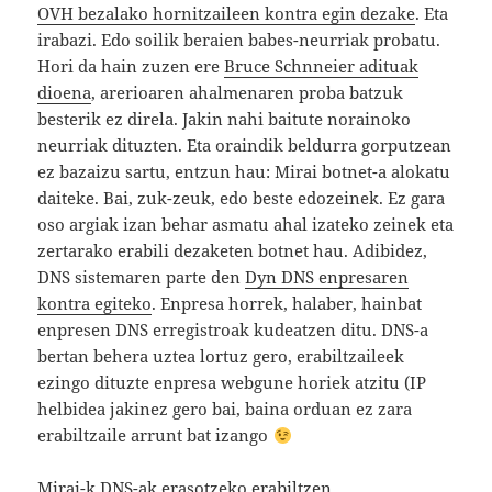
OVH bezalako hornitzaileen kontra egin dezake
. Eta
irabazi. Edo soilik beraien babes-neurriak probatu.
Hori da hain zuzen ere
Bruce Schnneier adituak
dioena
, arerioaren ahalmenaren proba batzuk
besterik ez direla. Jakin nahi baitute norainoko
neurriak dituzten. Eta oraindik beldurra gorputzean
ez bazaizu sartu, entzun hau: Mirai botnet-a alokatu
daiteke. Bai, zuk-zeuk, edo beste edozeinek. Ez gara
oso argiak izan behar asmatu ahal izateko zeinek eta
zertarako erabili dezaketen botnet hau. Adibidez,
DNS sistemaren parte den
Dyn DNS enpresaren
kontra egiteko
. Enpresa horrek, halaber, hainbat
enpresen DNS erregistroak kudeatzen ditu. DNS-a
bertan behera uztea lortuz gero, erabiltzaileek
ezingo dituzte enpresa webgune horiek atzitu (IP
helbidea jakinez gero bai, baina orduan ez zara
erabiltzaile arrunt bat izango
Mirai-k DNS-ak erasotzeko erabiltzen