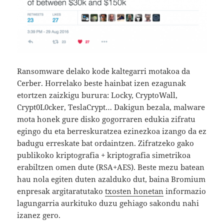
Ransomware delako kode kaltegarri motakoa da
Cerber. Horrelako beste hainbat izen ezagunak
etortzen zaizkigu burura: Locky, CryptoWall,
Crypt0L0cker, TeslaCrypt… Dakigun bezala, malware
mota honek gure disko gogorraren edukia zifratu
egingo du eta berreskuratzea ezinezkoa izango da ez
badugu erreskate bat ordaintzen. Zifratzeko gako
publikoko kriptografia + kriptografia simetrikoa
erabiltzen omen dute (RSA+AES). Beste mezu batean
hau nola egiten duten azalduko dut, baina Bromium
enpresak argitaratutako
txosten honetan
informazio
lagungarria aurkituko duzu gehiago sakondu nahi
izanez gero.