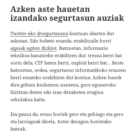
Azken aste hauetan
izandako segurtasun auziak
Twitter-eko @segurtasuna
kontuan idazten dut
askotan. Edo hobeto esanda, erabiltzaile horri
aipuak egiten dizkiot
. Batzuetan, informazio
teknikoa banatzeko erabiltzen dut: tresna berri bat
sortu dela, CTF baten berri, exploit berri bat… Beste
batzuetan, ordea, segurtasun informatikoko erasoen
berri emateko erabiltzen dut kontua. Azken hauek
dira gehien kezkatzen nautena, gure eguneroko
bizitzan duten edo izan dezaketen eragina
sekulakoa baita.
Eta gauza da, eraso horiek gero eta gehiago eta gero
eta larriagoak direla. Azter dezagun horietako
batzuk.