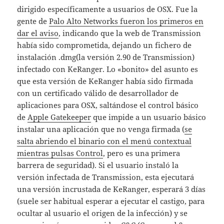
dirigido específicamente a usuarios de OSX. Fue la
gente de
Palo Alto Networks fueron los primeros en
dar el aviso
, indicando que la web de Transmission
había sido comprometida, dejando un fichero de
instalación .dmg(la versión 2.90 de Transmission)
infectado con KeRanger. Lo «bonito» del asunto es
que esta versión de KeRanger había sido firmada
con un certificado válido de desarrollador de
aplicaciones para OSX, saltándose el control básico
de
Apple Gatekeeper
que impide a un usuario básico
instalar una aplicación que no venga firmada (
se
salta abriendo el binario con el menú contextual
mientras pulsas Control
, pero es una primera
barrera de seguridad). Si el usuario instaló la
versión infectada de Transmission, esta ejecutará
una versión incrustada de KeRanger, esperará 3 días
(suele ser habitual esperar a ejecutar el castigo, para
ocultar al usuario el origen de la infección) y se