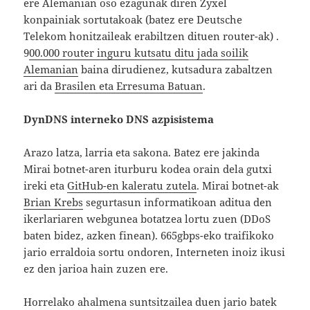
ere Alemanian oso ezagunak diren Zyxel
konpainiak sortutakoak (batez ere Deutsche
Telekom honitzaileak erabiltzen dituen router-ak) .
9
00.000 router inguru kutsatu ditu jada soilik
Alemanian
baina dirudienez, kutsadura zabaltzen
ari da
Brasilen eta Erresuma Batuan
.
DynDNS interneko DNS azpisistema
Arazo latza, larria eta sakona. Batez ere jakinda
Mirai botnet-aren iturburu kodea orain dela gutxi
ireki eta
GitHub-en kaleratu zutela
. Mirai botnet-ak
Brian Krebs
segurtasun informatikoan aditua den
ikerlariaren webgunea botatzea lortu zuen (DDoS
baten bidez, azken finean). 665gbps-eko traifikoko
jario erraldoia sortu ondoren, Interneten inoiz ikusi
ez den jarioa hain zuzen ere.
Horrelako ahalmena suntsitzailea duen jario batek