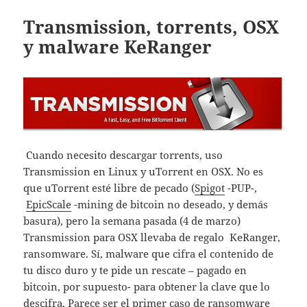
Transmission, torrents, OSX
y malware KeRanger
Cuando necesito descargar torrents, uso
Transmission en Linux y uTorrent en OSX. No es
que uTorrent esté libre de pecado (
Spigot
-PUP-,
EpicScale
-mining de bitcoin no deseado, y demás
basura), pero la semana pasada (4 de marzo)
Transmission para OSX llevaba de regalo KeRanger,
ransomware. Sí, malware que cifra el contenido de
tu disco duro y te pide un rescate – pagado en
bitcoin, por supuesto- para obtener la clave que lo
descifra. Parece ser el primer caso de ransomware