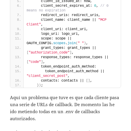
      client_id_issued_at: now,
      client_secret_expires_at: 
0
, 
// 0 
means no expiration
      redirect_uris: redirect_uris,
      client_name: client_name || 
"MCP 
Client"
,
      client_uri: client_uri,
      logo_uri: logo_uri,
      scope: scope || 
OAUTH_CONFIG.
scopes
.
join
(
" "
)
,
      grant_types: grant_types || 
[
"authorization_code"
]
,
      response_types: response_types || 
[
"code"
]
,
      token_endpoint_auth_method:
        token_endpoint_auth_method || 
"client_secret_post"
,
      contacts: contacts || 
[
]
,
}
)
;
Aquí un problema que tuve es que cada cliente pasa
una serie de URLs de callback. De momento las he
ido metiendo todas en un .env de callbacks
autorizados.