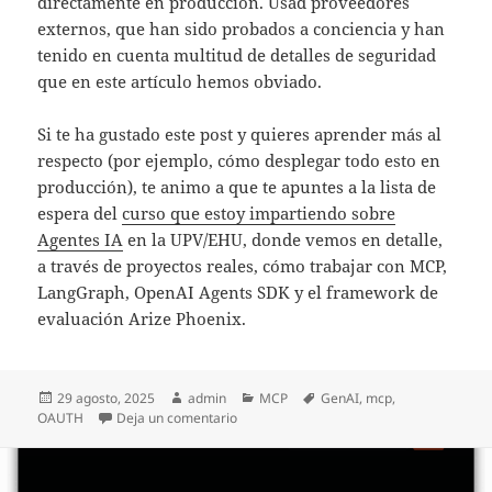
directamente en producción. Usad proveedores
externos, que han sido probados a conciencia y han
tenido en cuenta multitud de detalles de seguridad
que en este artículo hemos obviado.
Si te ha gustado este post y quieres aprender más al
respecto (por ejemplo, cómo desplegar todo esto en
producción), te animo a que te apuntes a la lista de
espera del
curso que estoy impartiendo sobre
Agentes IA
en la UPV/EHU, donde vemos en detalle,
a través de proyectos reales, cómo trabajar con MCP,
LangGraph, OpenAI Agents SDK y el framework de
evaluación Arize Phoenix.
Publicado
Autor
Categorías
Etiquetas
29 agosto, 2025
admin
MCP
GenAI
,
mcp
,
el
en ¿Cómo proteger un servidor MCP con a
OAUTH
Deja un comentario