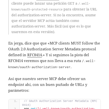
cliente puede lanzar una petición GET a
/.well-
para obtener la URL
known/oauth-protected-resource
del authorization-server. Si no la encuentra, asume
que el servidor MCP actúa también como
authorization-server. Más fácil (así que es lo que
usaremos en esta versión).
En jerga, dice que que «MCP clients MUST follow the
OAuth 2.0 Authorization Server Metadata protocol
defined in
RFC8414
.» Y si seguimos la pista del
RFC8414 veremos que nos lleva a esa ruta
/.well-
.
known/oauth-authorization-server
Así que nuestro server MCP debe ofrecer un
endpoint ahí, con un buen puñado de URLs y
parámetros:
// OAuth Authorization Server Metadata (RFC 
8414)
app.
get
(
"/.well-known/oauth-authorization-