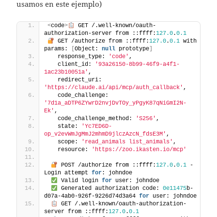
usamos en este ejemplo)
<
code
>
 GET /.well-known/oauth-
authorization-server from ::ffff:
127.0
.
0.1
 GET /authorize from ::ffff:
127.0
.
0.1
 with 
params: 
[
Object: 
null
 prototype
]
   response_type: 
'code'
,
   client_id: 
'93a26150-8b99-46f9-a4f1-
1ac23b10051a'
,
   redirect_uri: 
'https://claude.ai/api/mcp/auth_callback'
,
   code_challenge: 
'7d1a_aDTP6ZYwrD2nvjDvTOy_yPgyK87qNiGmI2N-
Ek'
,
   code_challenge_method: 
'S256'
,
   state: 
'Yc7ED6D-
op_v2evWmJgMmJ2mhmD9jlczAzcN_fdsE3M'
,
   scope: 
'read_animals list_animals'
,
   resource: 
'https://zoo.ikasten.io/mcp'
 POST /authorize from ::ffff:
127.0
.
0.1
 - 
Login attempt 
for
: johndoe
 Valid login 
for
 user: johndoe
 Generated authorization code: 
0e11475
b-
d07a-4ab0-926f-9226d74d3a64 
for
 user: johndoe
 GET /.well-known/oauth-authorization-
server from ::ffff:
127.0
.
0.1