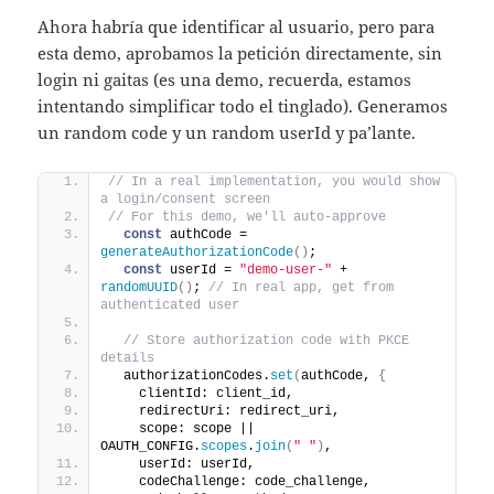
Ahora habría que identificar al usuario, pero para
esta demo, aprobamos la petición directamente, sin
login ni gaitas (es una demo, recuerda, estamos
intentando simplificar todo el tinglado). Generamos
un random code y un random userId y pa’lante.
// In a real implementation, you would show 
a login/consent screen
// For this demo, we'll auto-approve
const
 authCode = 
generateAuthorizationCode
(
)
;
const
 userId = 
"demo-user-"
 + 
randomUUID
(
)
; 
// In real app, get from 
authenticated user
// Store authorization code with PKCE 
details
  authorizationCodes.
set
(
authCode, 
{
    clientId: client_id,
    redirectUri: redirect_uri,
    scope: scope || 
OAUTH_CONFIG.
scopes
.
join
(
" "
)
,
    userId: userId,
    codeChallenge: code_challenge,