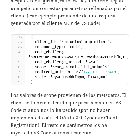
después redirigirlo a /callback. A /authorize llegará
una petición con estos parámetros rellenados por el
cliente (este ejemplo proviende de una request
generada por el cliente MCP de VS Code)
{
  client_id
:
 'zoo-animal-mcp-client'
,
  response_type
:
 'code'
,
  code_challenge
:
'oBuDWc9aSEWXUCR3GVwLrO1V23WVmhqoAZeuUKkfkgI'
,
  code_challenge_method
:
 'S256'
,
  scope
:
 'read_animals list_animals'
,
  redirect_uri
:
 'http
:
//
127.0
.
0.1
:
33418
'
,
  state
:
 'cywD6O8BkkfMpMQJfJ04Jg=='
}
Los valores de scope provienen de los metadatos. El
client_id lo hemos tenido que picar a mano en VS
Code cuando nos lo ha pedido (por no haber
implementado aún el OAuth 2.0 Dynamic Client
Registration). El resto de parámetros los ha
inyectado VS Code automáticamente.