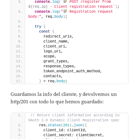
console
.
log
(
`
 POST /register from 
${req.ip}
 - Client registration request`
)
;
console
.
log
(
"
 Registration request 
body:"
, req.
body
)
;
try
{
const
{
      redirect_uris,
      client_name,
      client_uri,
      logo_uri,
      scope,
      grant_types,
      response_types,
      token_endpoint_auth_method,
      contacts,
}
 = req.
body
;
Guardamos la info del cliente, y devolvemos un
http/201 con todo lo que hemos guardado:
// Return client information according to 
OAuth 2.0 Dynamic Client Registration spec
    res.
status
(
201
)
.
json
(
{
      client_id: clientId,
      client_secret: clientSecret,