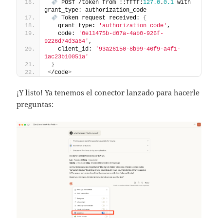
 POST /token from ::ffff:
127.0
.
0.1
 with 
grant_type: authorization_code
 Token request received: 
{
   grant_type: 
'authorization_code'
,
   code: 
'0e11475b-d07a-4ab0-926f-
9226d74d3a64'
,
   client_id: 
'93a26150-8b99-46f9-a4f1-
1ac23b10051a'
}
<
/code
>
¡Y listo! Ya tenemos el conector lanzado para hacerle
preguntas: