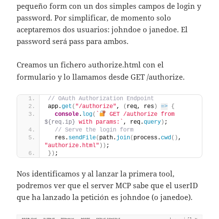
pequeño form con un dos simples campos de login y
password. Por simplificar, de momento solo
aceptaremos dos usuarios: johndoe o janedoe. El
password será pass para ambos.
Creamos un fichero
uthorize.html con el
a
formulario y lo llamamos desde GET /authorize.
// OAuth Authorization Endpoint
app.
get
(
"/authorize"
, 
(
req, res
)
=>
{
console
.
log
(
`
 GET /authorize from 
${req.ip}
 with params:`
, req.
query
)
;
// Serve the login form
  res.
sendFile
(
path.
join
(
process.
cwd
(
)
, 
"authorize.html"
)
)
;
}
)
;
Nos identificamos y al lanzar la primera tool,
podremos ver que el server MCP sabe que el userID
que ha lanzado la petición es johndoe (o janedoe).