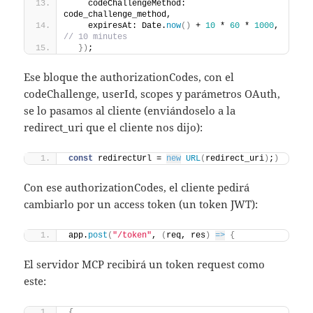
    codeChallengeMethod: 
code_challenge_method,
    expiresAt: Date.
now
(
)
 + 
10
 * 
60
 * 
1000
, 
// 10 minutes
}
)
;
Ese bloque the authorizationCodes, con el
codeChallenge, userId, scopes y parámetros OAuth,
se lo pasamos al cliente (enviándoselo a la
redirect_uri que el cliente nos dijo):
const
 redirectUrl = 
new
URL
(
redirect_uri
)
;
)
Con ese authorizationCodes, el cliente pedirá
cambiarlo por un access token (un token JWT):
app.
post
(
"/token"
, 
(
req, res
)
=>
{
El servidor MCP recibirá un token request como
este:
{