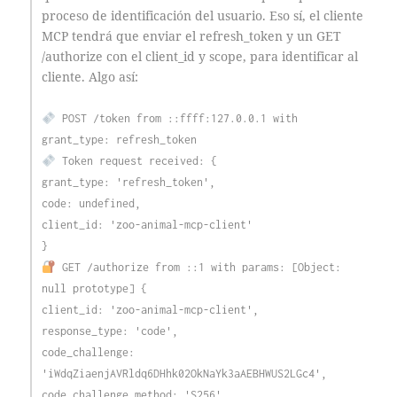
proceso de identificación del usuario. Eso sí, el cliente
MCP tendrá que enviar el refresh_token y un GET
/authorize con el client_id y scope, para identificar al
cliente. Algo así:
POST /token from ::ffff:127.0.0.1 with
grant_type: refresh_token
Token request received: {
grant_type: 'refresh_token',
code: undefined,
client_id: 'zoo-animal-mcp-client'
}
GET /authorize from ::1 with params: [Object:
null prototype] {
client_id: 'zoo-animal-mcp-client',
response_type: 'code',
code_challenge:
'iWdqZiaenjAVRldq6DHhk02OkNaYk3aAEBHWUS2LGc4',
code_challenge_method: 'S256',