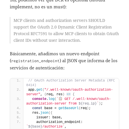
implement, no es un must):
MCP clients and authorization servers SHOULD
support the OAuth 2.0 Dynamic Client Registration
Protocol RFC7591 to allow MCP clients to obtain OAuth
client IDs without user interaction.
Básicamente, añadimos un nuevo endpoint
(
) al JSON que informa de los
registration_endpoint
servicios de autenticación:
// OAuth Authorization Server Metadata (RFC 
8414)
app.
get
(
"/.well-known/oauth-authorization-
server"
, 
(
req, res
)
=>
{
console
.
log
(
`
 GET /.well-known/oauth-
authorization-server from 
${req.ip}
`
)
;
const
 base = 
getBaseUrl
(
req
)
;
  res.
json
(
{
    issuer: base,
    authorization_endpoint: 
`
${base}
/authorize`
,