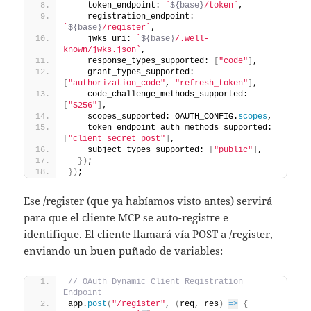
    token_endpoint: 
`
${base}
/token`
,
    registration_endpoint: 
`
${base}
/register`
,
    jwks_uri: 
`
${base}
/.well-
known/jwks.json`
,
    response_types_supported: 
[
"code"
]
,
    grant_types_supported: 
[
"authorization_code"
, 
"refresh_token"
]
,
    code_challenge_methods_supported: 
[
"S256"
]
,
    scopes_supported: OAUTH_CONFIG.
scopes
,
    token_endpoint_auth_methods_supported: 
[
"client_secret_post"
]
,
    subject_types_supported: 
[
"public"
]
,
}
)
;
}
)
;
Ese /register (que ya habíamos visto antes) servirá
para que el cliente MCP se auto-registre e
identifique. El cliente llamará vía POST a /register,
enviando un buen puñado de variables:
// OAuth Dynamic Client Registration 
Endpoint
app.
post
(
"/register"
, 
(
req, res
)
=>
{