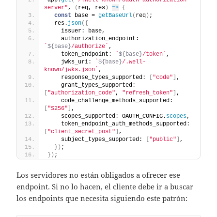
server"
, 
(
req, res
)
=>
{
const
 base = 
getBaseUrl
(
req
)
;
  res.
json
(
{
    issuer: base,
    authorization_endpoint: 
`
${base}
/authorize`
,
    token_endpoint: 
`
${base}
/token`
,
    jwks_uri: 
`
${base}
/.well-
known/jwks.json`
,
    response_types_supported: 
[
"code"
]
,
    grant_types_supported: 
[
"authorization_code"
, 
"refresh_token"
]
,
    code_challenge_methods_supported: 
[
"S256"
]
,
    scopes_supported: OAUTH_CONFIG.
scopes
,
    token_endpoint_auth_methods_supported: 
[
"client_secret_post"
]
,
    subject_types_supported: 
[
"public"
]
,
}
)
;
}
)
;
Los servidores no están obligados a ofrecer ese
endpoint. Si no lo hacen, el cliente debe ir a buscar
los endpoints que necesita siguiendo este patrón: