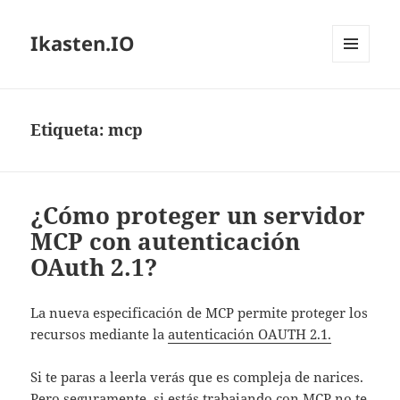
Ikasten.IO
MENÚ
Y
WIDGETS
Etiqueta:
mcp
¿Cómo proteger un servidor
MCP con autenticación
OAuth 2.1?
La nueva especificación de MCP permite proteger los
recursos mediante la
autenticación OAUTH 2.1.
Si te paras a leerla verás que es compleja de narices.
Pero seguramente, si estás trabajando con MCP no te