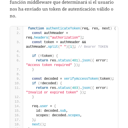
función middleware que determinará si el usuario
nos ha enviado un token de autenticación válido o
no.
function
authenticateToken
(
req, res, next
)
{
const
 authHeader = 
req.
headers
[
"authorization"
]
;
const
 token = authHeader && 
authHeader.
split
(
" "
)
[
1
]
; 
// Bearer TOKEN
if
(
!token
)
{
return
 res.
status
(
401
)
.
json
(
{
 error: 
"Access token required"
}
)
;
}
const
 decoded = 
verifyAccessToken
(
token
)
;
if
(
!decoded
)
{
return
 res.
status
(
403
)
.
json
(
{
 error: 
"Invalid or expired token"
}
)
;
}
  req.
user
 = 
{
    id: decoded.
sub
,
    scopes: decoded.
scopes
,
}
;
next
(
)
;