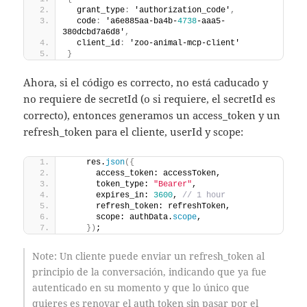
  grant_type
:
 'authorization_code'
,
  code
:
 'a6e885aa-ba4b-
4738
-aaa5-
380dcbd7a6d8'
,
  client_id
:
 'zoo-animal-mcp-client'
}
Ahora, si el código es correcto, no está caducado y
no requiere de secretId (o si requiere, el secretId es
correcto), entonces generamos un access_token y un
refresh_token para el cliente, userId y scope:
    res.
json
(
{
      access_token: accessToken,
      token_type: 
"Bearer"
,
      expires_in: 
3600
, 
// 1 hour
      refresh_token: refreshToken,
      scope: authData.
scope
,
}
)
;
Note
: Un cliente puede enviar un refresh_token al
principio de la conversación, indicando que ya fue
autenticado en su momento y que lo único que
quieres es renovar el auth token sin pasar por el