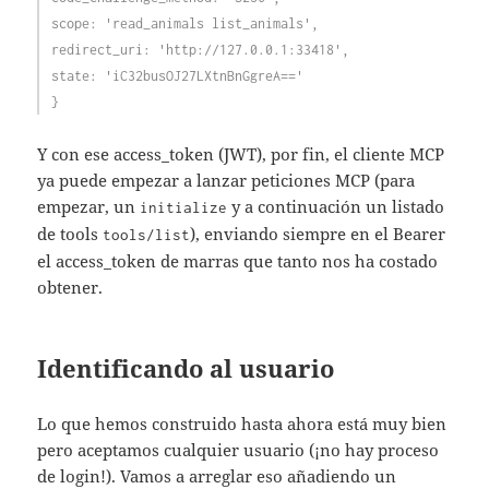
scope: 'read_animals list_animals',
redirect_uri: 'http://127.0.0.1:33418',
state: 'iC32busOJ27LXtnBnGgreA=='
}
Y con ese access_token (JWT), por fin, el cliente MCP
ya puede empezar a lanzar peticiones MCP (para
empezar, un
y a continuación un listado
initialize
de tools
), enviando siempre en el Bearer
tools/list
el access_token de marras que tanto nos ha costado
obtener.
Identificando al usuario
Lo que hemos construido hasta ahora está muy bien
pero aceptamos cualquier usuario (¡no hay proceso
de login!). Vamos a arreglar eso añadiendo un