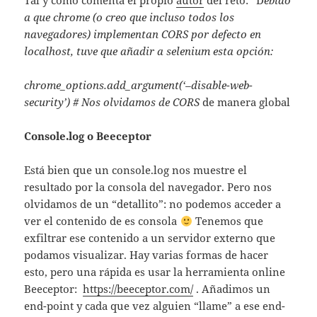
Tal y como comenta el propio
autor
del reto: “D
ebido
a que chrome (o creo que incluso todos los
navegadores) implementan CORS por defecto en
localhost, tuve que añadir a selenium esta opción:
chrome_options.add_argument(‘–disable-web-
security’) # Nos olvidamos de CORS
de manera global
Console.log o Beeceptor
Está bien que un console.log nos muestre el
resultado por la consola del navegador. Pero nos
olvidamos de un “detallito”: no podemos acceder a
ver el contenido de es consola
Tenemos que
exfiltrar ese contenido a un servidor externo que
podamos visualizar. Hay varias formas de hacer
esto, pero una rápida es usar la herramienta online
Beeceptor:
https://beeceptor.com/
. Añadimos un
end-point y cada que vez alguien “llame” a ese end-