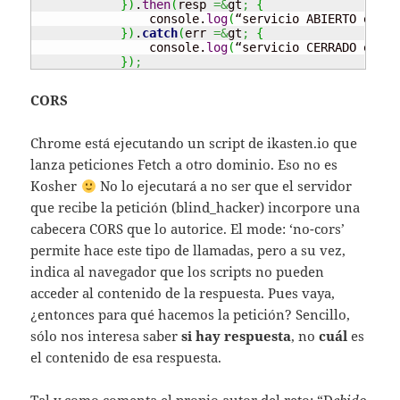
}
)
.
then
(
resp 
=&
gt
;
{
                console.
log
(
“servicio ABIERTO en
:
 “
}
)
.
catch
(
err 
=&
gt
;
{
                console.
log
(
“servicio CERRADO en
:
 “
}
)
;
CORS
Chrome está ejecutando un script de ikasten.io que
lanza peticiones Fetch a otro dominio. Eso no es
Kosher
No lo ejecutará a no ser que el servidor
que recibe la petición (blind_hacker) incorpore una
cabecera CORS que lo autorice. El mode: ‘no-cors’
permite hace este tipo de llamadas, pero a su vez,
indica al navegador que los scripts no pueden
acceder al contenido de la respuesta. Pues vaya,
¿entonces para qué hacemos la petición? Sencillo,
sólo nos interesa saber
si hay respuesta
, no
cuál
es
el contenido de esa respuesta.