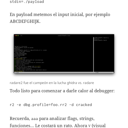
stdin=./payload
En payload metemos el input inicial, por ejemplo
ABCDEFGHIJK.
radare2 fue el campeón en la lucha ghidra vs. radare
Todo listo para comenzar a darle calor al debugger:
r2 -e dbg.profile=foo.rr2 -d cracked
Recuerda,
para analizar flags, strings,
aaa
funciones… Le costará un rato. Ahora
(visual
V