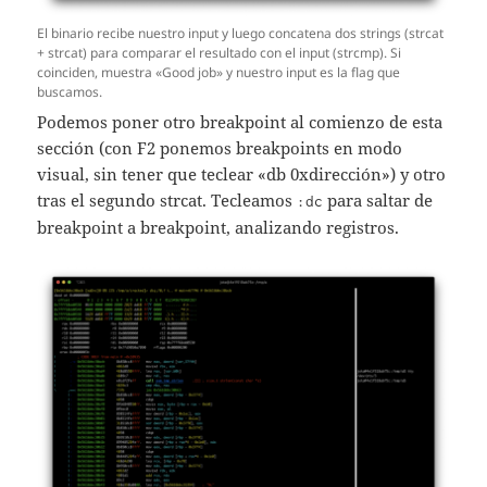
El binario recibe nuestro input y luego concatena dos strings (strcat
+ strcat) para comparar el resultado con el input (strcmp). Si
coinciden, muestra «Good job» y nuestro input es la flag que
buscamos.
Podemos poner otro breakpoint al comienzo de esta
sección (con F2 ponemos breakpoints en modo
visual, sin tener que teclear «db 0xdirección») y otro
tras el segundo strcat. Tecleamos
para saltar de
:dc
breakpoint a breakpoint, analizando registros.