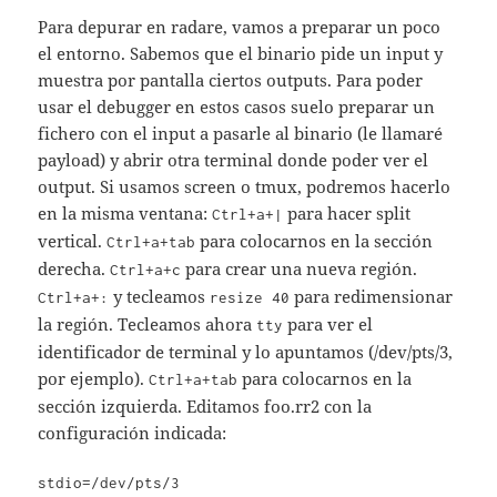
Para depurar en radare, vamos a preparar un poco
el entorno. Sabemos que el binario pide un input y
muestra por pantalla ciertos outputs. Para poder
usar el debugger en estos casos suelo preparar un
fichero con el input a pasarle al binario (le llamaré
payload) y abrir otra terminal donde poder ver el
output. Si usamos screen o tmux, podremos hacerlo
en la misma ventana:
para hacer split
Ctrl+a+|
vertical.
para colocarnos en la sección
Ctrl+a+tab
derecha.
para crear una nueva región.
Ctrl+a+c
y tecleamos
para redimensionar
Ctrl+a+:
resize 40
la región. Tecleamos ahora
para ver el
tty
identificador de terminal y lo apuntamos (/dev/pts/3,
por ejemplo).
para colocarnos en la
Ctrl+a+tab
sección izquierda. Editamos foo.rr2 con la
configuración indicada:
stdio=/dev/pts/3 
