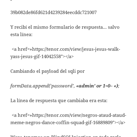
39b082de86fd621d4239284eecddc721007
Y recibí el mismo formulario de respuesta… salvo
esta línea:
<a href=»https://tenor.com/view/jesus-jesus-walk-
yass-jesus-gif-14042558″></a>
Cambiando el payload del sqli por
formData.append(‘password’,
«admin’ or 1=0– «)
;
La línea de respuesta que cambiaba era esta:
<a href=»https://tenor.com/view/negros-ataud-ataud-
meme-negros-dance-coffin-squad-gif-16889809″></a>