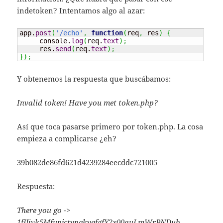
indetoken? Intentamos algo al azar:
app.
post
(
'/echo'
,
function
(
req
,
 res
)
{
     console.
log
(
req.
text
)
;
     res.
send
(
req.
text
)
;
}
)
;
Y obtenemos la respuesta que buscábamos:
Invalid token! Have you met token.php?
Así que toca pasarse primero por token.php. La cosa
empieza a complicarse ¿eh?
39b082de86fd621d4239284eecddc721005
Respuesta:
There you go ->
1fJJiyk5MfunjctynqkyqfgfY2x00auLmWrPNDub