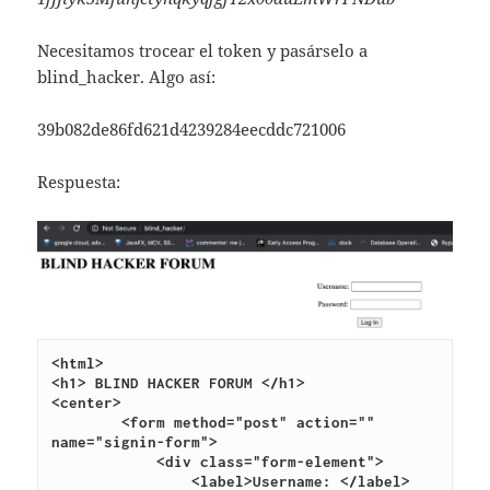
Necesitamos trocear el token y pasárselo a
blind_hacker. Algo así:
39b082de86fd621d4239284eecddc721006
Respuesta:
<html>
<h1> BLIND HACKER FORUM </h1>
<center>
        <form method="post" action="" 
name="signin-form">
            <div class="form-element">
                <label>Username: </label>