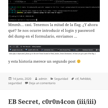
Mmmh… casi. Tenemos la mitad de la flag. ¿Y ahora
qué? Se nos ocurre introducir el login y password
del dump en el formulario, enviamos …
y esta historia merece un segundo post
Publicado
Autor
Categorías
Etiquetas
14 junio, 2020
admin
Seguridad
ctf
,
fwhibbit
,
el
en Blind Hacker Challenge (i)
seguridad
Deja un comentario
EB Secret, c0r0n4con (iii/iii)