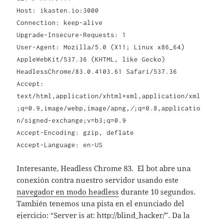
Host: ikasten.io:3000
Connection: keep-alive
Upgrade-Insecure-Requests: 1
User-Agent: Mozilla/5.0 (X11; Linux x86_64)
AppleWebKit/537.36 (KHTML, like Gecko)
HeadlessChrome/83.0.4103.61 Safari/537.36
Accept:
text/html,application/xhtml+xml,application/xml
;q=0.9,image/webp,image/apng,
/
;q=0.8,applicatio
n/signed-exchange;v=b3;q=0.9
Accept-Encoding: gzip, deflate
Accept-Language: en-US
Interesante, Headless Chrome 83. El bot abre una
conexión contra nuestro servidor usando este
navegador en modo headless
durante 10 segundos.
También tenemos una pista en el enunciado del
ejercicio: “Server is at:
http://blind_hacker/
”. Da la