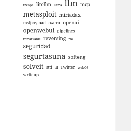
llm
litellm
mcp
izenpe
llama
metasploit
miriadax
openai
msfpayload
OAUTH
openwebui
pipelines
reversing
remarkable
rm
seguridad
segurtasuna
softeng
solveit
stti
Twitter
til
webOS
writeup