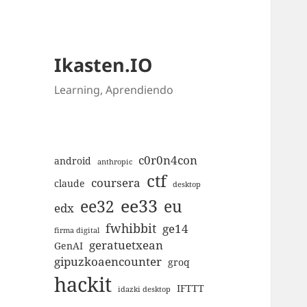
Ikasten.IO
Learning, Aprendiendo
c0r0n4con
android
anthropic
ctf
coursera
claude
desktop
ee33
ee32
eu
edx
fwhibbit
ge14
firma digital
geratuetxean
GenAI
gipuzkoaencounter
groq
hackit
IFTTT
idazki desktop