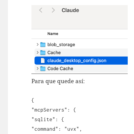
Para que quede así:
{
"mcpServers": {
"sqlite": {
"command": "uvx",