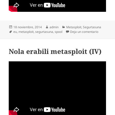
Publicado
Autor
Categorías
18 noviembre, 2014
admin
Metasploit
,
Segurtasuna
el
Etiquetas
en Nola erab
eu
,
metasploit
,
segurtasuna
,
spool
Deja un comentario
Nola erabili metasploit (IV)