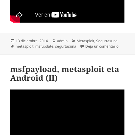
Publicado
Autor
Categorías
13 diciembre, 2014
admin
Metasploit
,
Segurtasuna
el
Etiquetas
en Nola e
metasploit
,
msfupdate
,
segurtasuna
Deja un comentario
msfpayload, metasploit eta
Android (II)