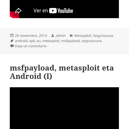
Publicado
Autor
Categorías
26 noviembre, 2014
admin
Metasploit
,
Segurtasuna
el
Etiquetas
android
,
apk
,
eu
,
metasploit
,
msfpayload
,
segurtasuna
en msfpayload, metasploit eta Android (II)
Deja un comentario
msfpayload, metasploit eta
Android (I)