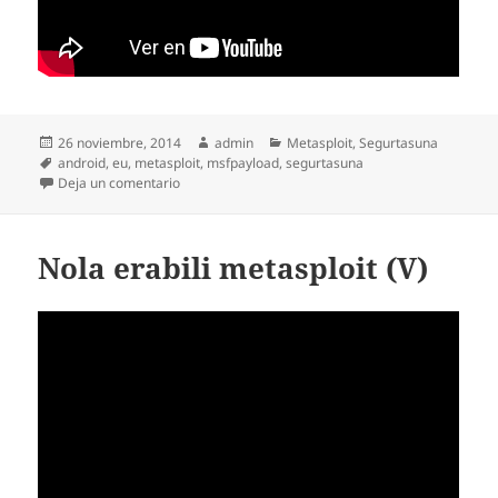
Publicado
Autor
Categorías
26 noviembre, 2014
admin
Metasploit
,
Segurtasuna
el
Etiquetas
android
,
eu
,
metasploit
,
msfpayload
,
segurtasuna
en msfpayload, metasploit eta Android (I)
Deja un comentario
Nola erabili metasploit (V)