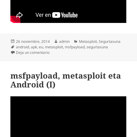
Publicado
Autor
Categorías
26 noviembre, 2014
admin
Metasploit
,
Segurtasuna
el
Etiquetas
android
,
apk
,
eu
,
metasploit
,
msfpayload
,
segurtasuna
en msfpayload, metasploit eta Android (II)
Deja un comentario
msfpayload, metasploit eta
Android (I)