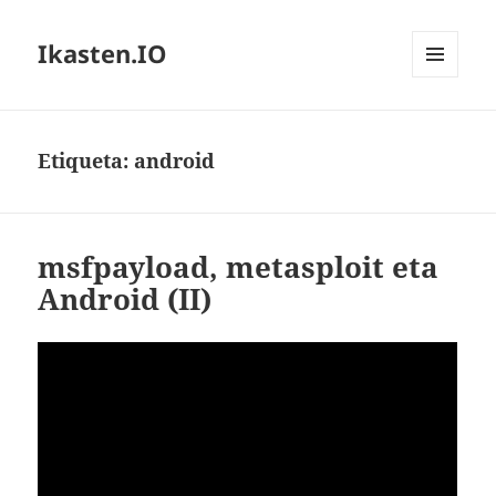
Ikasten.IO
MENÚ
Y
WIDGETS
Etiqueta:
android
msfpayload, metasploit eta
Android (II)