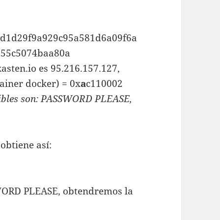
5d1d29f9a929c95a581d6a09f6a
55c5074baa80a
ikasten.io es 95.216.157.127,
ainer docker) = 0x
a
c110002
ibles son: PASSWORD PLEASE,
obtiene así:
WORD PLEASE, obtendremos la