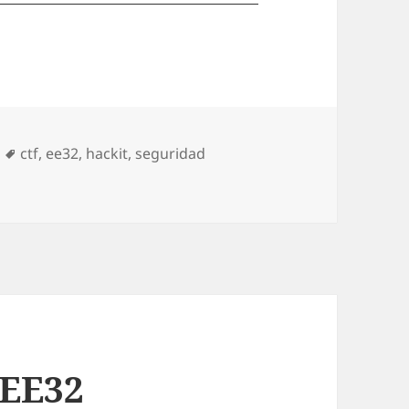
Etiquetas
ctf
,
ee32
,
hackit
,
seguridad
evel 3 (II/II)
/ EE32