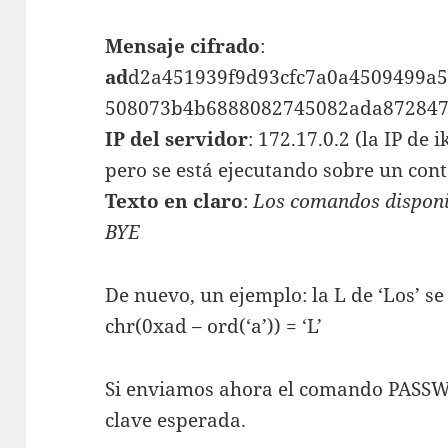
Mensaje cifrado
:
ad
d2a451939f9d93cfc7a0a4509499a
508073b4b6888082745082ada872847
IP del servidor
: 172.17.0.2 (la IP de 
pero se está ejecutando sobre un cont
Texto en claro
:
Los comandos dispon
BYE
De nuevo, un ejemplo: la L de ‘Los’ se 
chr(0xad – ord(‘a’)) = ‘L’
Si enviamos ahora el comando PASS
clave esperada.