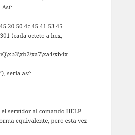
 Así:
45 20 50 4c 45 41 53 45
301 (cada octeto a hex,
0uQ\xb3\xb2\xa7\xa4\xb4x
), sería así:
a el servidor al comando HELP
orma equivalente, pero esta vez