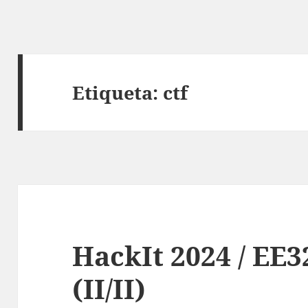
Etiqueta:
ctf
HackIt 2024 / EE32
(II/II)