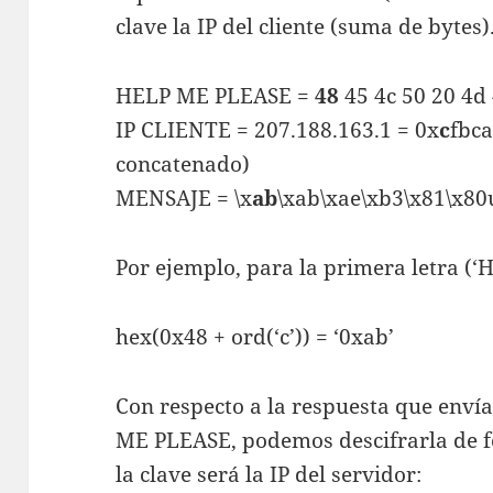
clave la IP del cliente (suma de bytes).
HELP ME PLEASE =
48
45 4c 50 20 4d 
IP CLIENTE = 207.188.163.1 = 0x
c
fbca
concatenado)
MENSAJE = \x
ab
\xab\xae\xb3\x81\x8
Por ejemplo, para la primera letra (‘H’
hex(0x48 + ord(‘c’)) = ‘0xab’
Con respecto a la respuesta que enví
ME PLEASE, podemos descifrarla de f
la clave será la IP del servidor: