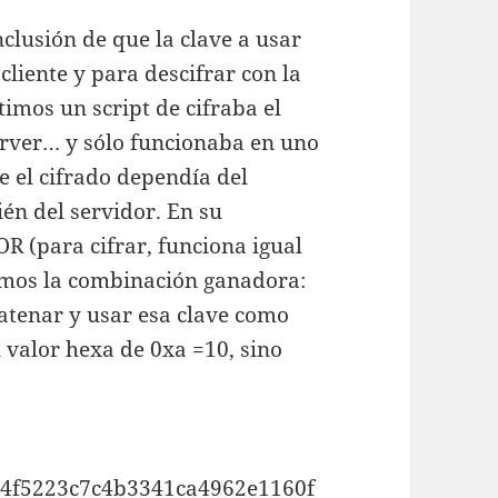
lusión de que la clave a usar
 cliente y para descifrar con la
imos un script de cifraba el
rver… y sólo funcionaba en uno
e el cifrado dependía del
ién del servidor. En su
(para cifrar, funciona igual
amos la combinación ganadora:
catenar y usar esa clave como
l valor hexa de 0xa =10, sino
8d4f5223c7c4b3341ca4962e1160f