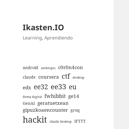
Ikasten.IO
Learning, Aprendiendo
c0r0n4con
android
anthropic
ctf
coursera
claude
desktop
ee33
ee32
eu
edx
fwhibbit
ge14
firma digital
geratuetxean
GenAI
gipuzkoaencounter
groq
hackit
IFTTT
idazki desktop