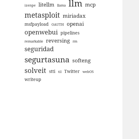
llm
litellm
mcp
izenpe
llama
metasploit
miriadax
openai
msfpayload
OAUTH
openwebui
pipelines
reversing
remarkable
rm
seguridad
segurtasuna
softeng
solveit
stti
Twitter
til
webOS
writeup