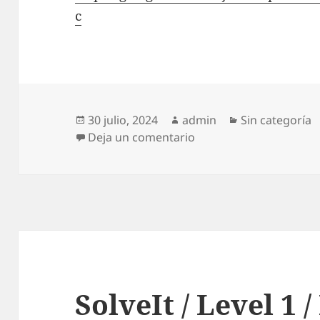
c
Publicado
Autor
Categorías
30 julio, 2024
admin
Sin categoría
el
en HackIt 2024 / EE32 / L
Deja un comentario
SolveIt / Level 1 