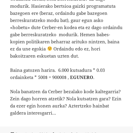
modurik. Hasierako bertsioa gaizki programatuta
bazegoen ere (beraz, ordaindu gabe bazegoen
berreskuratzeko modu bat), gaur egun asko
«hobetu» dute Cerber-en kodea eta ez dago ordaindu
gabe berreskuratzeko modurik. Hemen babes-
kopien politikaren beharraz arituko nintzen, baina
ez da une egokia
Ordaindu edo ez, hori
bakoitzaren eskuetan uzten dut.
Baina gatozen harira. 6.000 kutsadura * 0.03
ordainketa * 500$ = 90000$ ,
EGUNERO
.
Nola banatzen da Cerber bezalako kode kaltegarria?
Zein dago horren atzetik? Nola kutsatzen gara? Ezin
da ezer egin honen aurka? Aztertzeko hainbat
galdera interesgarri…