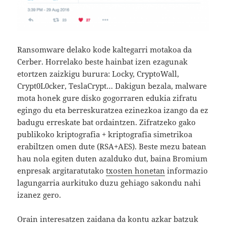
Ransomware delako kode kaltegarri motakoa da
Cerber. Horrelako beste hainbat izen ezagunak
etortzen zaizkigu burura: Locky, CryptoWall,
Crypt0L0cker, TeslaCrypt… Dakigun bezala, malware
mota honek gure disko gogorraren edukia zifratu
egingo du eta berreskuratzea ezinezkoa izango da ez
badugu erreskate bat ordaintzen. Zifratzeko gako
publikoko kriptografia + kriptografia simetrikoa
erabiltzen omen dute (RSA+AES). Beste mezu batean
hau nola egiten duten azalduko dut, baina Bromium
enpresak argitaratutako
txosten honetan
informazio
lagungarria aurkituko duzu gehiago sakondu nahi
izanez gero.
Orain interesatzen zaidana da kontu azkar batzuk