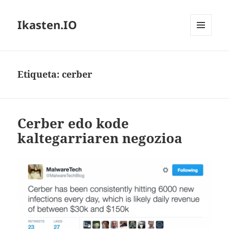
Ikasten.IO
MENÚ
Y
WIDGETS
Etiqueta:
cerber
Cerber edo kode
kaltegarriaren negozioa