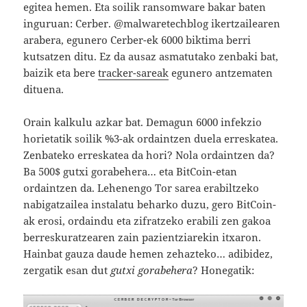
egitea hemen. Eta soilik ransomware bakar baten
inguruan: Cerber. @malwaretechblog ikertzailearen
arabera, egunero Cerber-ek 6000 biktima berri
kutsatzen ditu. Ez da ausaz asmatutako zenbaki bat,
baizik eta bere
tracker-sareak
egunero antzematen
dituena.
Orain kalkulu azkar bat. Demagun 6000 infekzio
horietatik soilik %3-ak ordaintzen duela erreskatea.
Zenbateko erreskatea da hori? Nola ordaintzen da?
Ba 500$ gutxi gorabehera… eta BitCoin-etan
ordaintzen da. Lehenengo Tor sarea erabiltzeko
nabigatzailea instalatu beharko duzu, gero BitCoin-
ak erosi, ordaindu eta zifratzeko erabili zen gakoa
berreskuratzearen zain pazientziarekin itxaron.
Hainbat gauza daude hemen zehazteko… adibidez,
zergatik esan dut
gutxi gorabehera
? Honegatik: