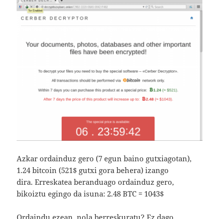
Azkar ordainduz gero (7 egun baino gutxiagotan),
1.24 bitcoin (521$ gutxi gora behera) izango
dira. Erreskatea beranduago ordainduz gero,
bikoiztu egingo da isuna: 2.48 BTC = 1043$
Ordaindu ezean, nola berreskuratu? Ez dago