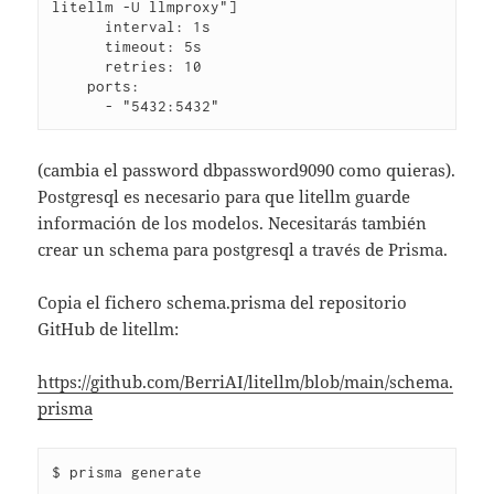
litellm -U llmproxy"]
      interval: 1s
      timeout: 5s
      retries: 10
    ports:
      - "5432:5432"
(cambia el password dbpassword9090 como quieras).
Postgresql es necesario para que litellm guarde
información de los modelos. Necesitarás también
crear un schema para postgresql a través de Prisma.
Copia el fichero schema.prisma del repositorio
GitHub de litellm:
https://github.com/BerriAI/litellm/blob/main/schema.
prisma
$ prisma generate