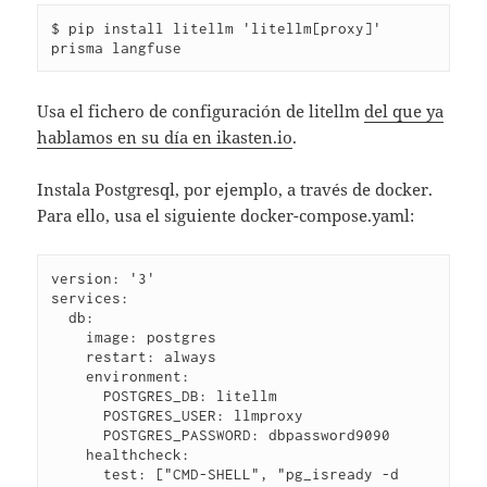
$ pip install litellm 'litellm[proxy]' 
prisma langfuse
Usa el fichero de configuración de litellm
del que ya
hablamos en su día en ikasten.io
.
Instala Postgresql, por ejemplo, a través de docker.
Para ello, usa el siguiente docker-compose.yaml:
version: '3'
services:
  db:
    image: postgres
    restart: always
    environment:
      POSTGRES_DB: litellm
      POSTGRES_USER: llmproxy
      POSTGRES_PASSWORD: dbpassword9090
    healthcheck:
      test: ["CMD-SHELL", "pg_isready -d 