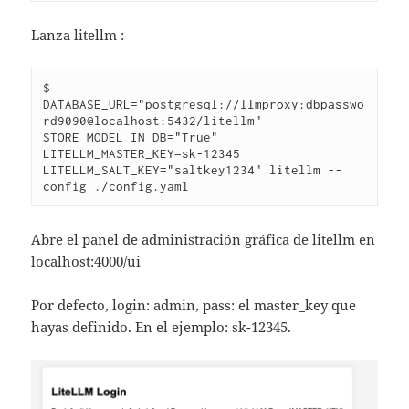
Lanza litellm :
$ 
DATABASE_URL="postgresql://llmproxy:dbpasswo
rd9090@localhost:5432/litellm" 
STORE_MODEL_IN_DB="True" 
LITELLM_MASTER_KEY=sk-12345  
LITELLM_SALT_KEY="saltkey1234" litellm --
config ./config.yaml 
Abre el panel de administración gráfica de litellm en
localhost:4000/ui
Por defecto, login: admin, pass: el master_key que
hayas definido. En el ejemplo: sk-12345.