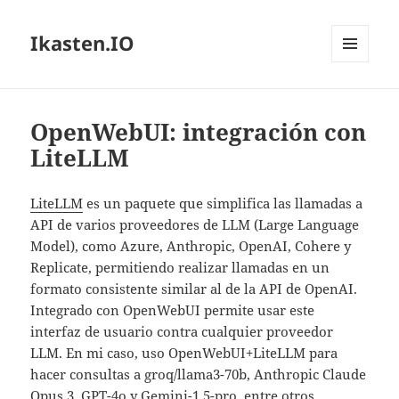
Ikasten.IO
MENÚ
Y
WIDGETS
OpenWebUI: integración con
LiteLLM
LiteLLM
es un paquete que simplifica las llamadas a
API de varios proveedores de LLM (Large Language
Model), como Azure, Anthropic, OpenAI, Cohere y
Replicate, permitiendo realizar llamadas en un
formato consistente similar al de la API de OpenAI.
Integrado con OpenWebUI permite usar este
interfaz de usuario contra cualquier proveedor
LLM. En mi caso, uso OpenWebUI+LiteLLM para
hacer consultas a groq/llama3-70b, Anthropic Claude
Opus 3, GPT-4o y Gemini-1.5-pro, entre otros.