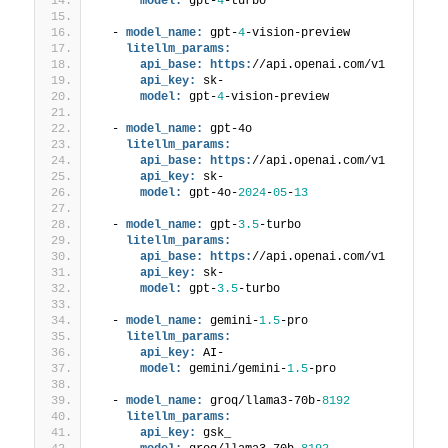
model:
 gpt-
4
-turbo
  - 
model_name:
 gpt-
4
-vision-preview 
litellm_params:
api_base:
https:
//api.openai.com/v1
api_key:
 sk-
model:
 gpt-
4
-vision-preview
  - 
model_name:
 gpt-4o 
litellm_params:
api_base:
https:
//api.openai.com/v1
api_key:
 sk-
model:
 gpt-4o-
2024
-
05
-
13
  - 
model_name:
 gpt-
3.5
-turbo 
litellm_params:
api_base:
https:
//api.openai.com/v1
api_key:
 sk-
model:
 gpt-
3.5
-turbo
  - 
model_name:
 gemini-
1.5
-pro
litellm_params:
api_key:
 AI-
model:
 gemini/gemini-
1.5
-pro
  - 
model_name:
 groq/llama3-70b-
8192
litellm_params:
api_key:
 gsk_