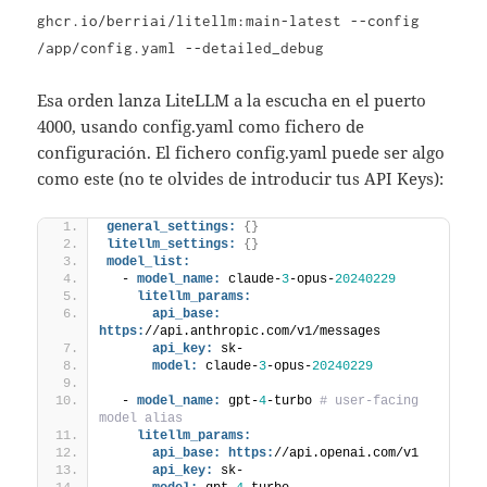
ghcr.io/berriai/litellm:main-latest --config
/app/config.yaml --detailed_debug
Esa orden lanza LiteLLM a la escucha en el puerto
4000, usando config.yaml como fichero de
configuración. El fichero config.yaml puede ser algo
como este (no te olvides de introducir tus API Keys):
general_settings:
{
}
litellm_settings:
{
}
model_list:
  - 
model_name:
 claude-
3
-opus-
20240229
litellm_params:
api_base:
https:
//api.anthropic.com/v1/messages
api_key:
 sk-
model:
 claude-
3
-opus-
20240229
  - 
model_name:
 gpt-
4
-turbo 
# user-facing 
model alias
litellm_params:
api_base:
https:
//api.openai.com/v1
api_key:
 sk-