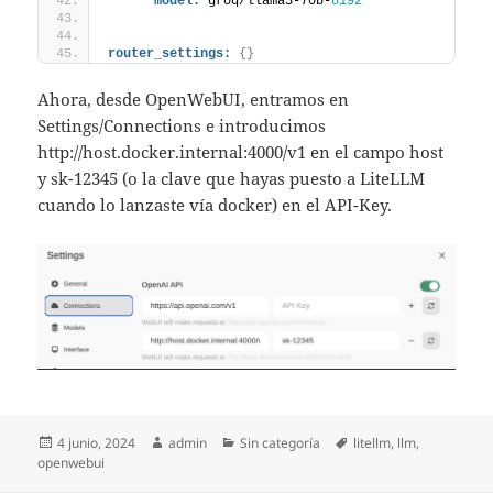
model:
 groq/llama3-70b-
8192
router_settings:
{
}
Ahora, desde OpenWebUI, entramos en
Settings/Connections e introducimos
http://host.docker.internal:4000/v1 en el campo host
y sk-12345 (o la clave que hayas puesto a LiteLLM
cuando lo lanzaste vía docker) en el API-Key.
Publicado
Autor
Categorías
Etiquetas
4 junio, 2024
admin
Sin categoría
litellm
,
llm
,
el
openwebui