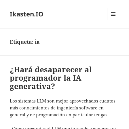
Ikasten.IO
MENÚ
Y
WIDGETS
Etiqueta:
ia
¿Hará desaparecer al
programador la IA
generativa?
Los sistemas LLM son mejor aprovechados cuantos
más conocimientos de ingeniería software en
general y de programación en particular tengas.
¿Cómo preguntas al LLM que te ayude a generar un