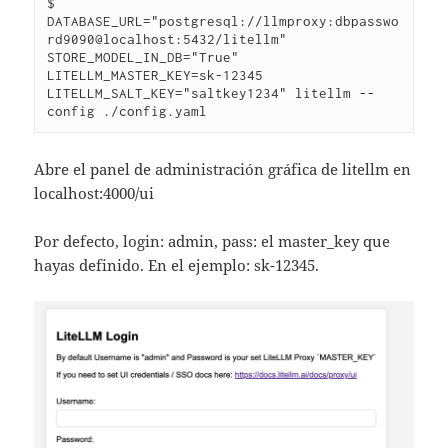
$ 
DATABASE_URL="postgresql://llmproxy:dbpasswo
rd9090@localhost:5432/litellm" 
STORE_MODEL_IN_DB="True" 
LITELLM_MASTER_KEY=sk-12345  
LITELLM_SALT_KEY="saltkey1234" litellm --
config ./config.yaml 
Abre el panel de administración gráfica de litellm en
localhost:4000/ui
Por defecto, login: admin, pass: el master_key que
hayas definido. En el ejemplo: sk-12345.