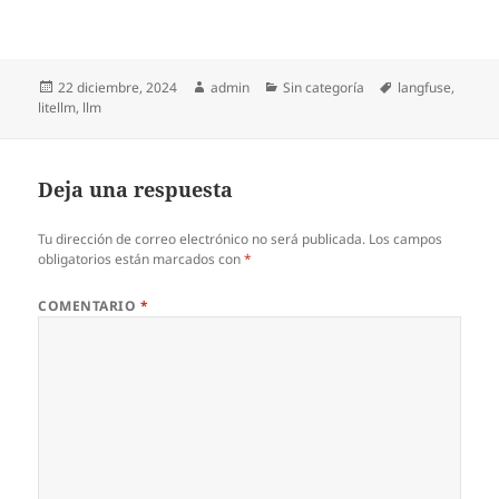
Publicado
Autor
Categorías
Etiquetas
22 diciembre, 2024
admin
Sin categoría
langfuse
,
el
litellm
,
llm
Deja una respuesta
Tu dirección de correo electrónico no será publicada.
Los campos
obligatorios están marcados con
*
COMENTARIO
*