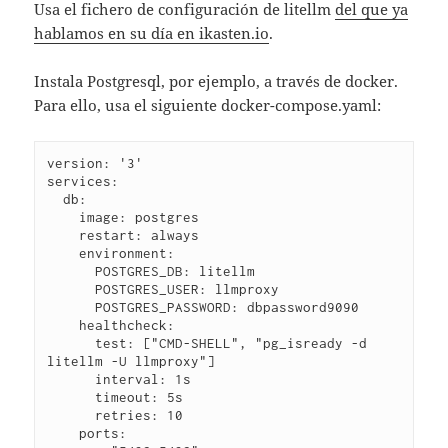
Usa el fichero de configuración de litellm
del que ya
hablamos en su día en ikasten.io
.
Instala Postgresql, por ejemplo, a través de docker.
Para ello, usa el siguiente docker-compose.yaml:
version: '3'
services:
  db:
    image: postgres
    restart: always
    environment:
      POSTGRES_DB: litellm
      POSTGRES_USER: llmproxy
      POSTGRES_PASSWORD: dbpassword9090
    healthcheck:
      test: ["CMD-SHELL", "pg_isready -d 
litellm -U llmproxy"]
      interval: 1s
      timeout: 5s
      retries: 10
    ports: