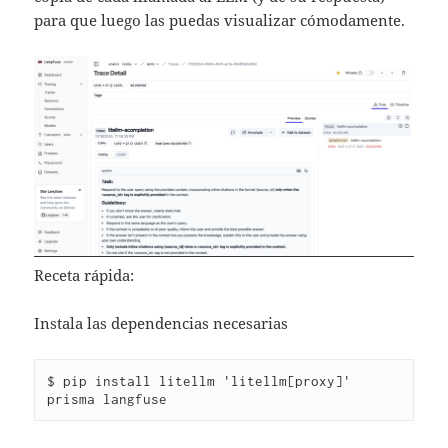
para que luego las puedas visualizar cómodamente.
Receta rápida:
Instala las dependencias necesarias
$ pip install litellm 'litellm[proxy]' 
prisma langfuse