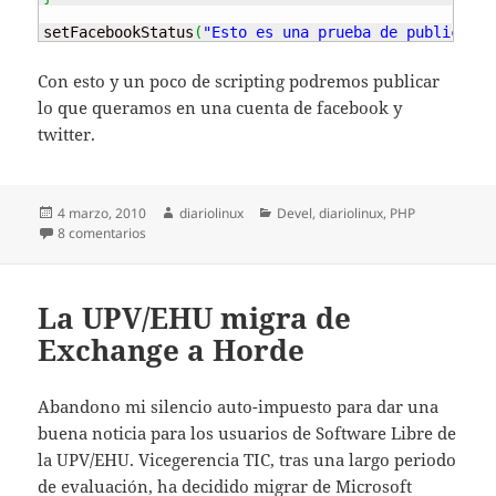
setFacebookStatus
(
"Esto es una prueba de publicacio
Con esto y un poco de scripting podremos publicar
lo que queramos en una cuenta de facebook y
twitter.
Publicado
Autor
Categorías
4 marzo, 2010
diariolinux
Devel
,
diariolinux
,
PHP
el
en Actualizar Twitter y Facebook con curl
8 comentarios
La UPV/EHU migra de
Exchange a Horde
Abandono mi silencio auto-impuesto para dar una
buena noticia para los usuarios de Software Libre de
la UPV/EHU. Vicegerencia TIC, tras una largo periodo
de evaluación, ha decidido migrar de Microsoft