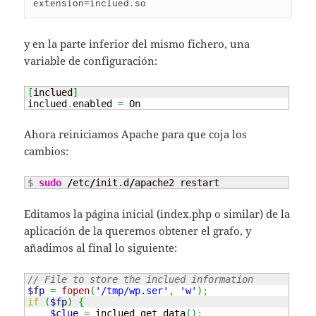
extension=inclued.so
y en la parte inferior del mismo fichero, una
variable de configuración:
[
inclued
]
inclued
.
enabled 
=
 On
Ahora reiniciamos Apache para que coja los
cambios:
$ 
sudo
/
etc
/
init.d
/
apache2 restart
Editamos la página inicial (index.php o similar) de la
aplicación de la queremos obtener el grafo, y
añadimos al final lo siguiente:
// File to store the inclued information
$fp
=
fopen
(
'/tmp/wp.ser'
,
'w'
)
;
if
(
$fp
)
{
$clue
=
 inclued_get_data
(
)
;