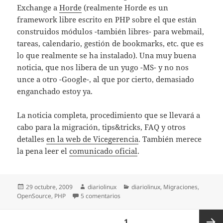
Exchange a
Horde
(realmente Horde es un
framework libre escrito en PHP sobre el que están
construidos módulos -también libres- para webmail,
tareas, calendario, gestión de bookmarks, etc. que es
lo que realmente se ha instalado). Una muy buena
noticia, que nos libera de un yugo -MS- y no nos
unce a otro -Google-, al que por cierto, demasiado
enganchado estoy ya.
La noticia completa, procedimiento que se llevará a
cabo para la migración, tips&tricks, FAQ y otros
detalles
en la web de Vicegerencia
. También merece
la pena leer el
comunicado oficial
.
Publicado
Autor
Categorías
29 octubre, 2009
diariolinux
diariolinux
,
Migraciones
,
el
en La UPV/EHU migra de Exchange a
OpenSource
,
PHP
5 comentarios
Paginación
PÁGINA
1