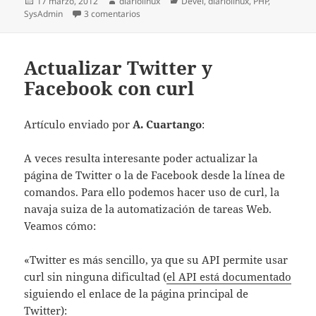
Publicado
Autor
Categorías
17 marzo, 2012
diariolinux
Devel
,
diariolinux
,
PHP
,
el
en Visualizando un grafo de dependencias e
SysAdmin
3 comentarios
Actualizar Twitter y
Facebook con curl
Artículo enviado por
A. Cuartango
:
A veces resulta interesante poder actualizar la
página de Twitter o la de Facebook desde la línea de
comandos. Para ello podemos hacer uso de curl, la
navaja suiza de la automatización de tareas Web.
Veamos cómo:
«Twitter es más sencillo, ya que su API permite usar
curl sin ninguna dificultad (
el API está documentado
siguiendo el enlace de la página principal de
Twitter):