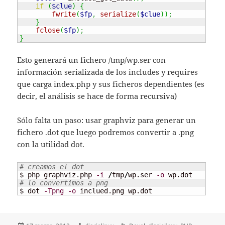
if
(
$clue
)
{
fwrite
(
$fp
,
serialize
(
$clue
)
)
;
}
fclose
(
$fp
)
;
}
Esto generará un fichero /tmp/wp.ser con
información serializada de los includes y requires
que carga index.php y sus ficheros dependientes (es
decir, el análisis se hace de forma recursiva)
Sólo falta un paso: usar graphviz para generar un
fichero .dot que luego podremos convertir a .png
con la utilidad dot.
# creamos el dot
$ php graphviz.php 
-i
/
tmp
/
wp.ser 
-o
# lo convertimos a png
$ dot 
-Tpng
-o
 inclued.png wp.dot