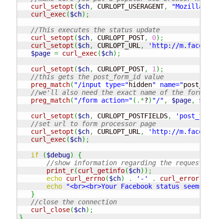
curl_setopt
(
$ch
,
 CURLOPT_USERAGENT
,
"Mozilla/5.0
curl_exec
(
$ch
)
;
//This executes the status update
curl_setopt
(
$ch
,
 CURLOPT_POST
,
0
)
;
curl_setopt
(
$ch
,
 CURLOPT_URL
,
'http://m.facebook
$page
=
curl_exec
(
$ch
)
;
curl_setopt
(
$ch
,
 CURLOPT_POST
,
1
)
;
//this gets the post_form_id value
preg_match
(
"/input type="
hidden
" name="
post_form
//we'll also need the exact name of the form pro
preg_match
(
"/form action="
(
.*
?
)
"/"
,
$page
,
$form
curl_setopt
(
$ch
,
 CURLOPT_POSTFIELDS
,
'post_form_
//set url to form processor page
curl_setopt
(
$ch
,
 CURLOPT_URL
,
'http://m.facebook
curl_exec
(
$ch
)
;
if
(
$debug
)
{
//show information regarding the request
print_r
(
curl_getinfo
(
$ch
)
)
;
echo
curl_errno
(
$ch
)
.
'-'
.
curl_error
(
$ch
)
echo
"<br><br>Your Facebook status seems to 
}
//close the connection
curl_close
(
$ch
)
;
}