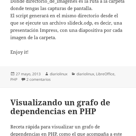
Donde directorio_de_imagenes es la ruta a la carpeta
donde tengas las capturas de pantalla.
El script generará en el mismo directorio desde el
que se ejecute un archivo slideck.odp, es decir, una
presentación Impress, con una diapositiva por cada
imagen de la carpeta.
Enjoy it!
Publicado
Autor
Categorías
27 mayo, 2013
diariolinux
diariolinux
,
LibreOffice
,
el
en Generar una presentación a partir de un direc
PHP
2 comentarios
Visualizando un grafo de
dependencias en PHP
Receta rápida para visualizar un grafo de
dependencias en PHP, como el que acompaña a este