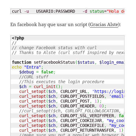
curl 
-u
   USUARIO:PASSWORD   
-d
status
=
"Hola desde 
En facebook hay que usar un script (
Gracias Alste
):
<?php
//
// change Facebook status with curl
// Thanks to Alste (curl stuff inspired by nexdot.n
function
 setFacebookStatus
(
$status
,
$login_email
,
$
echo
"Entra"
;
$debug
=
false
;
//CURL stuff
//This executes the login procedure
$ch
=
curl_init
(
)
;
curl_setopt
(
$ch
,
 CURLOPT_URL
,
'https://login.fac
curl_setopt
(
$ch
,
 CURLOPT_POSTFIELDS
,
'email='
.
curl_setopt
(
$ch
,
 CURLOPT_POST
,
1
)
;
curl_setopt
(
$ch
,
 CURLOPT_HEADER
,
0
)
;
//curl_setopt($ch, CURLOPT_FOLLOWLOCATION, 1);
curl_setopt
(
$ch
,
 CURLOPT_SSL_VERIFYPEER
,
false
)
;
curl_setopt
(
$ch
,
 CURLOPT_COOKIEJAR
,
"my_cookies.
curl_setopt
(
$ch
,
 CURLOPT_COOKIEFILE
,
"my_cookies
curl_setopt
(
$ch
,
 CURLOPT_RETURNTRANSFER
,
1
)
;
//make sure you put a popular web browser here (