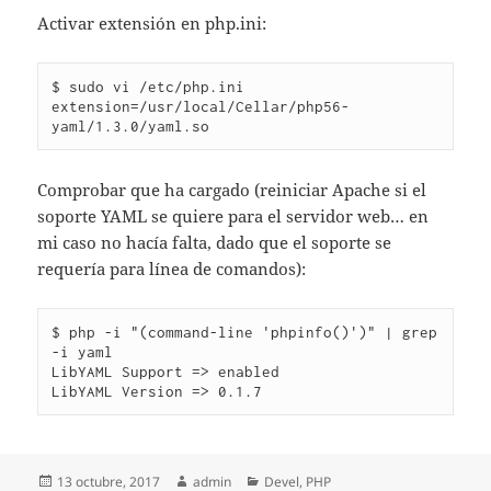
Activar extensión en php.ini:
$ sudo vi /etc/php.ini

extension=/usr/local/Cellar/php56-
Comprobar que ha cargado (reiniciar Apache si el
soporte YAML se quiere para el servidor web… en
mi caso no hacía falta, dado que el soporte se
requería para línea de comandos):
$ php -i "(command-line 'phpinfo()')" | grep 
-i yaml

LibYAML Support => enabled

Publicado
Autor
Categorías
13 octubre, 2017
admin
Devel
,
PHP