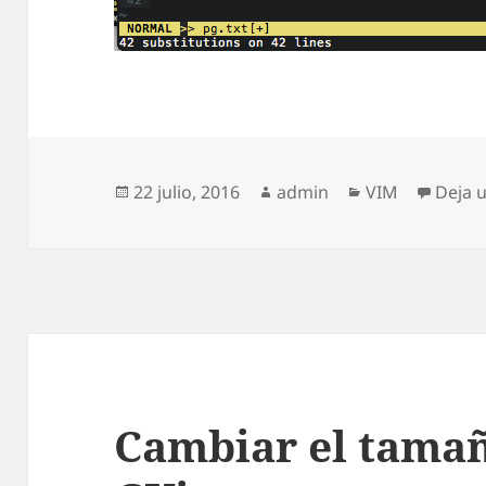
Publicado
Autor
Categorías
22 julio, 2016
admin
VIM
Deja 
el
Cambiar el tamañ