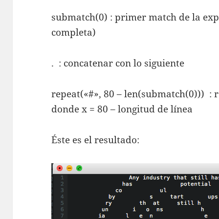
submatch(0) : primer match de la expr
completa)
. : concatenar con lo siguiente
repeat(«#», 80 – len(submatch(0))) : r
donde x = 80 – longitud de línea
Éste es el resultado: