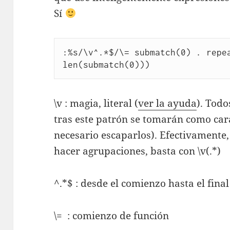
Sí
:%s/\v^.*$/\= submatch(0) . repea
\v : magia, literal (
ver la ayuda
). Todo
tras este patrón se tomarán como cara
necesario escaparlos). Efectivamente, 
hacer agrupaciones, basta con \v(.*)
^.*$ : desde el comienzo hasta el final
\= : comienzo de función