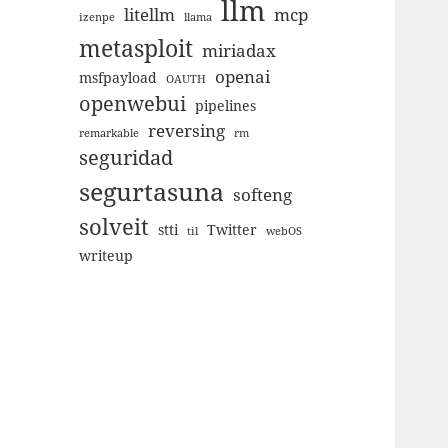
llm
litellm
mcp
izenpe
llama
metasploit
miriadax
openai
msfpayload
OAUTH
openwebui
pipelines
reversing
remarkable
rm
seguridad
segurtasuna
softeng
solveit
stti
Twitter
til
webOS
writeup