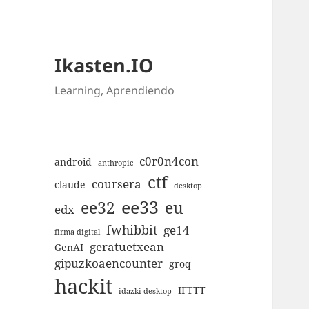
Ikasten.IO
Learning, Aprendiendo
c0r0n4con
android
anthropic
ctf
coursera
claude
desktop
ee33
ee32
eu
edx
fwhibbit
ge14
firma digital
geratuetxean
GenAI
gipuzkoaencounter
groq
hackit
IFTTT
idazki desktop