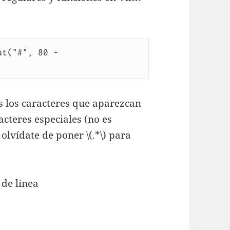
t("#", 80 - 
s los caracteres que aparezcan
cteres especiales (no es
olvídate de poner \(.*\) para
 de línea