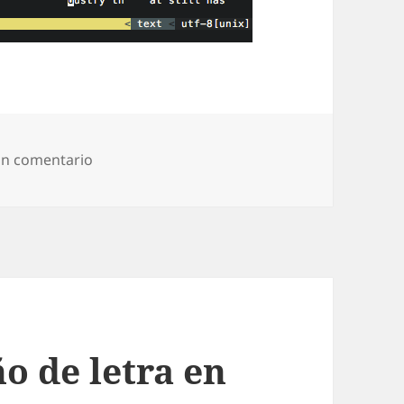
en Padding con Vim
un comentario
o de letra en