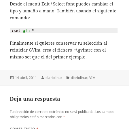
Desde el menú Edit / Select font puedes cambiar el
tipo y tamaño a mano. También usando el siguiente
comando:
:set 
gfn
=
*
Finalmente si quieres conservar tu selección al
reiniciar GVim, crea el fichero ~/.gvimrc con el
mismo set que el del primer ejemplo.
Publicado
Autor
Categorías
14 abril, 2011
diariolinux
diariolinux
,
VIM
el
Deja una respuesta
Tu dirección de correo electrónico no será publicada.
Los campos
obligatorios están marcados con
*
COMENTARIO
*