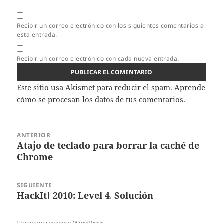
Recibir un correo electrónico con los siguientes comentarios a
esta entrada.
Recibir un correo electrónico con cada nueva entrada.
Este sitio usa Akismet para reducir el spam.
Aprende
cómo se procesan los datos de tus comentarios.
Navegación
ANTERIOR
de
Atajo de teclado para borrar la caché de
Entrada
entradas
Chrome
anterior:
SIGUIENTE
HackIt! 2010: Level 4. Solución
Entrada
siguiente:
Funciona gracias a WordPress