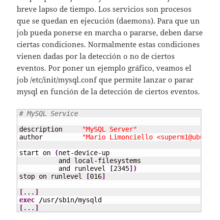
breve lapso de tiempo. Los servicios son procesos
que se quedan en ejecución (daemons). Para que un
job pueda ponerse en marcha o pararse, deben darse
ciertas condiciones. Normalmente estas condiciones
vienen dadas por la detección o no de ciertos
eventos. Por poner un ejemplo gráfico, veamos el
job /etc/init/mysql.conf que permite lanzar o parar
mysql en función de la detección de ciertos eventos.
# MySQL Service
description     
"MySQL Server"
author          
"Mario Limonciello <superm1@ubuntu.
start on 
(
net-device-up

          and local-filesystems

	  and runlevel 
[
2345
]
)
stop on runlevel 
[
016
]
[
...
]
exec
/
usr
/
sbin
/
[
...
]