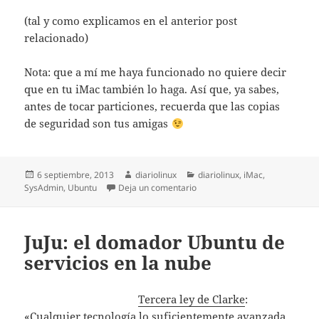
(tal y como explicamos en el anterior post
relacionado)
Nota: que a mí me haya funcionado no quiere decir
que en tu iMac también lo haga. Así que, ya sabes,
antes de tocar particiones, recuerda que las copias
de seguridad son tus amigas
Publicado
Autor
Categorías
6 septiembre, 2013
diariolinux
diariolinux
,
iMac
,
el
en Instalar Ubuntu 13.04 en iM
SysAdmin
,
Ubuntu
Deja un comentario
JuJu: el domador Ubuntu de
servicios en la nube
Tercera ley de Clarke
:
«Cualquier tecnología lo suficientemente avanzada