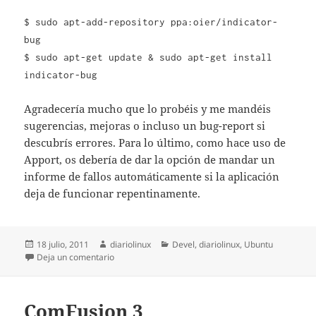
$ sudo apt-add-repository ppa:oier/indicator-
bug
$ sudo apt-get update & sudo apt-get install
indicator-bug
Agradecería mucho que lo probéis y me mandéis
sugerencias, mejoras o incluso un bug-report si
descubrís errores. Para lo último, como hace uso de
Apport, os debería de dar la opción de mandar un
informe de fallos automáticamente si la aplicación
deja de funcionar repentinamente.
Publicado
Autor
Categorías
18 julio, 2011
diariolinux
Devel
,
diariolinux
,
Ubuntu
el
en Indicator bug: conoce al instante los bugs de tu 
Deja un comentario
ComFusion 3