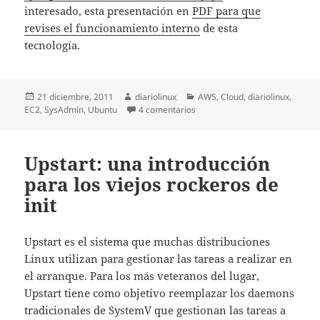
interesado, esta presentación en
PDF para que
revises el funcionamiento interno
de esta
tecnología.
Publicado
Autor
Categorías
21 diciembre, 2011
diariolinux
AWS
,
Cloud
,
diariolinux
,
el
en JuJu: el domador Ubuntu de s
EC2
,
SysAdmin
,
Ubuntu
4 comentarios
Upstart: una introducción
para los viejos rockeros de
init
Upstart es el sistema que muchas distribuciones
Linux utilizan para gestionar las tareas a realizar en
el arranque. Para los más veteranos del lugar,
Upstart tiene como objetivo reemplazar los daemons
tradicionales de SystemV que gestionan las tareas a