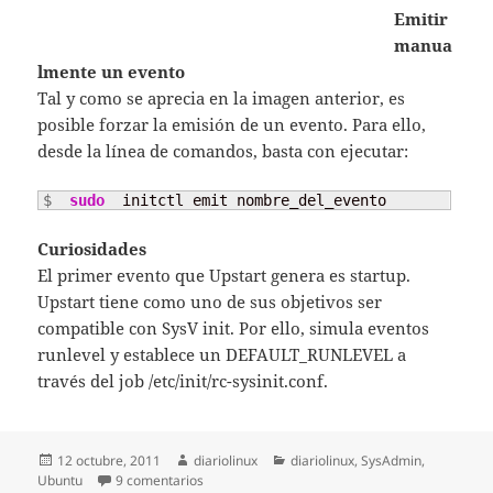
Emitir
manua
lmente un evento
Tal y como se aprecia en la imagen anterior, es
posible forzar la emisión de un evento. Para ello,
desde la línea de comandos, basta con ejecutar:
$ 
sudo
  initctl emit nombre_del_evento
Curiosidades
El primer evento que Upstart genera es startup.
Upstart tiene como uno de sus objetivos ser
compatible con SysV init. Por ello, simula eventos
runlevel y establece un DEFAULT_RUNLEVEL a
través del job /etc/init/rc-sysinit.conf.
Publicado
Autor
Categorías
12 octubre, 2011
diariolinux
diariolinux
,
SysAdmin
,
el
en Upstart: una introducción para los viejos roc
Ubuntu
9 comentarios