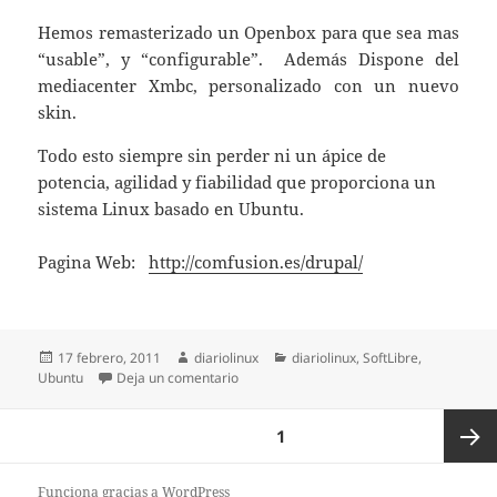
Hemos remasterizado un Openbox para que sea mas
“usable”, y “configurable”. Además Dispone del
mediacenter Xmbc, personalizado con un nuevo
skin.
Todo esto siempre sin perder ni un ápice de
potencia, agilidad y fiabilidad que proporciona un
sistema Linux basado en Ubuntu.
Pagina Web:
http://comfusion.es/drupal/
Publicado
Autor
Categorías
17 febrero, 2011
diariolinux
diariolinux
,
SoftLibre
,
el
en ComFusion 3
Ubuntu
Deja un comentario
Paginación
PÁGINA
1
de
entradas
Página
Funciona gracias a WordPress