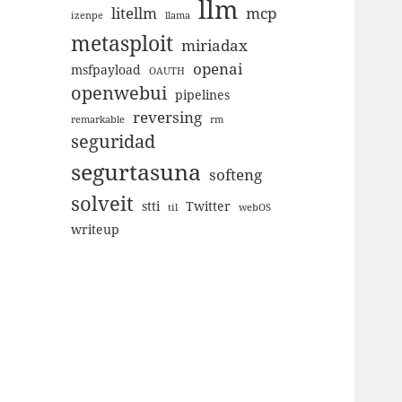
llm
litellm
mcp
izenpe
llama
metasploit
miriadax
openai
msfpayload
OAUTH
openwebui
pipelines
reversing
remarkable
rm
seguridad
segurtasuna
softeng
solveit
stti
Twitter
til
webOS
writeup