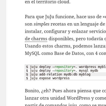
en el territorio cloud.
Para que JuJu funcione, hace uso de 
son
simples
recetas en un lenguaje de
instalar, configurar y enlazar servic
de charms
disponibles, pero todavía
Usando estos charms, podemos lanza
MySQL como Base de Datos, con 4 co
$ juju deploy –
repository
=. wordpress myblo
$ juju deploy –
repository
=. mysql mydb

$ juju add-relation mydb:db myblog

$ juju expose wordpress
Bonito, ¿eh? Pues ahora piensa que 
lanzar otra unidad WordPress y comen
partir de comandos juju, como se mue