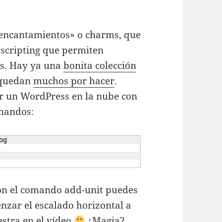
«encantamientos» o charms, que
 scripting que permiten
ios. Hay ya una
bonita colección
 quedan
muchos por hacer
.
r un WordPress en la nube con
mandos:
g

con el comando add-unit puedes
zar el escalado horizontal a
stra en el vídeo
¿Magia?