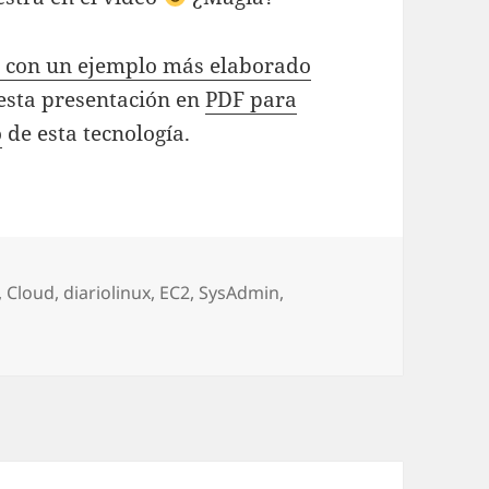
o con un ejemplo más elaborado
, esta presentación en
PDF para
o
de esta tecnología.
gorías
,
Cloud
,
diariolinux
,
EC2
,
SysAdmin
,
r Ubuntu de servicios en la nube