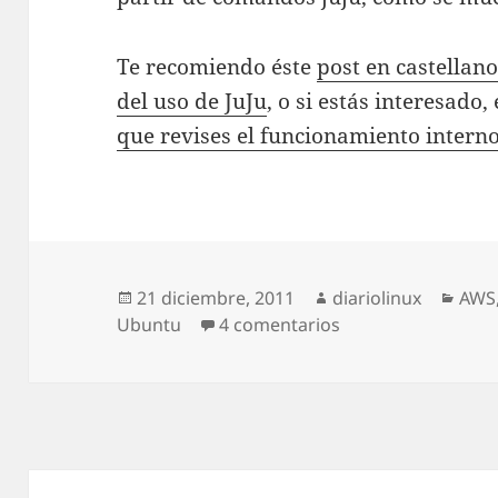
Te recomiendo éste
post en castellan
del uso de JuJu
, o si estás interesado
que revises el funcionamiento intern
Publicado
Autor
Cate
21 diciembre, 2011
diariolinux
AWS
el
en JuJu: el domado
Ubuntu
4 comentarios