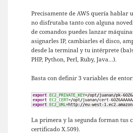
Precisamente de AWS quería hablar u
no disfrutaba tanto con alguna noved
de comandos puedes lanzar máquinas v
asignarles IP, cambiarles el disco, a
desde la terminal y tu intérprete (ba)
PHP, Python, Perl, Ruby, Java…).
Basta con definir 3 variables de ento
export
EC2_PRIVATE_KEY
=
/
opt
/
juanan
/
export
EC2_CERT
=
/
opt
/
juanan
/
export
EC2_URL
=http:
//
eu-west-
1
.ec2.amazon
La primera y la segunda forman tus c
certificado X.509).