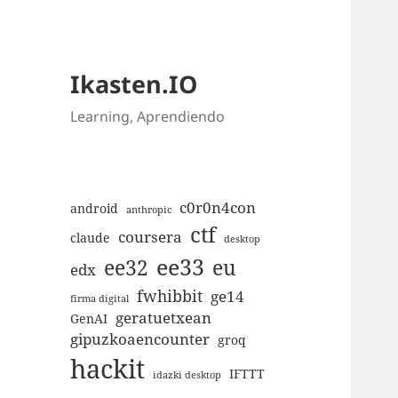
Ikasten.IO
Learning, Aprendiendo
c0r0n4con
android
anthropic
ctf
coursera
claude
desktop
ee33
ee32
eu
edx
fwhibbit
ge14
firma digital
geratuetxean
GenAI
gipuzkoaencounter
groq
hackit
IFTTT
idazki desktop