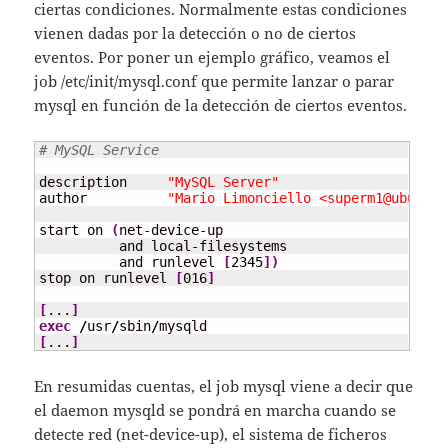
ciertas condiciones. Normalmente estas condiciones
vienen dadas por la detección o no de ciertos
eventos. Por poner un ejemplo gráfico, veamos el
job /etc/init/mysql.conf que permite lanzar o parar
mysql en función de la detección de ciertos eventos.
# MySQL Service
description     
"MySQL Server"
author          
"Mario Limonciello <superm1@ubuntu.
start on 
(
net-device-up

          and local-filesystems

	  and runlevel 
[
2345
]
)
stop on runlevel 
[
016
]
[
...
]
exec
/
usr
/
sbin
/
[
...
]
En resumidas cuentas, el job mysql viene a decir que
el daemon mysqld se pondrá en marcha cuando se
detecte red (net-device-up), el sistema de ficheros