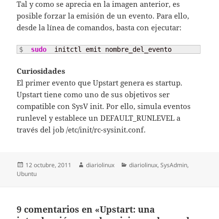
Tal y como se aprecia en la imagen anterior, es
posible forzar la emisión de un evento. Para ello,
desde la línea de comandos, basta con ejecutar:
$ 
sudo
  initctl emit nombre_del_evento
Curiosidades
El primer evento que Upstart genera es startup.
Upstart tiene como uno de sus objetivos ser
compatible con SysV init. Por ello, simula eventos
runlevel y establece un DEFAULT_RUNLEVEL a
través del job /etc/init/rc-sysinit.conf.
Publicado
Autor
Categorías
12 octubre, 2011
diariolinux
diariolinux
,
SysAdmin
,
el
Ubuntu
9 comentarios en «Upstart: una