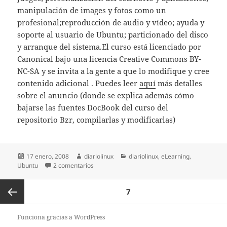
manipulación de images y fotos como un
profesional;reproducción de audio y vídeo; ayuda y
soporte al usuario de Ubuntu; particionado del disco
y arranque del sistema.El curso está licenciado por
Canonical bajo una licencia Creative Commons BY-
NC-SA y se invita a la gente a que lo modifique y cree
contenido adicional . Puedes leer
aquí
más detalles
sobre el anuncio (donde se explica además cómo
bajarse las fuentes DocBook del curso del
repositorio Bzr, compilarlas y modificarlas)
Publicado
Autor
Categorías
17 enero, 2008
diariolinux
diariolinux
,
eLearning
,
el
en Curso de Ubuntu Desktop 7.10 con ejercicios
Ubuntu
2 comentarios
Paginación
PÁGINA
7
de
entradas
Página
Funciona gracias a WordPress