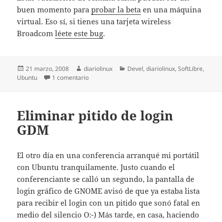
buen momento para
probar la beta
en una máquina
virtual. Eso sí, si tienes una tarjeta wireless
Broadcom
léete este bug
.
Publicado
Autor
Categorías
21 marzo, 2008
diariolinux
Devel
,
diariolinux
,
SoftLibre
,
el
en Ubuntu 8.04 beta 1 ya en sus pantallas
Ubuntu
1 comentario
Eliminar pitido de login
GDM
El otro día en una conferencia arranqué mi portátil
con Ubuntu tranquilamente. Justo cuando el
conferenciante se calló un segundo, la pantalla de
login gráfico de GNOME avisó de que ya estaba lista
para recibir el login con un pitido que sonó fatal en
medio del silencio O:-) Más tarde, en casa, haciendo