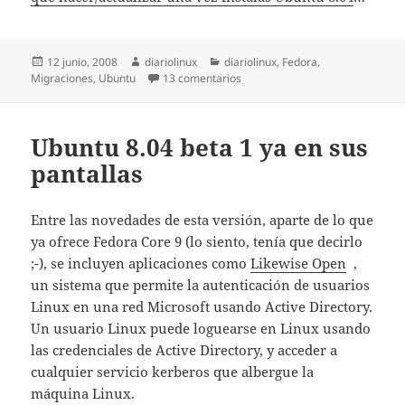
Publicado
Autor
Categorías
12 junio, 2008
diariolinux
diariolinux
,
Fedora
,
el
en Adiós Fedora, Hola Ubuntu
Migraciones
,
Ubuntu
13 comentarios
Ubuntu 8.04 beta 1 ya en sus
pantallas
Entre las novedades de esta versión, aparte de lo que
ya ofrece Fedora Core 9 (lo siento, tenía que decirlo
;-), se incluyen aplicaciones como
Likewise Open
,
un sistema que permite la autenticación de usuarios
Linux en una red Microsoft usando Active Directory.
Un usuario Linux puede loguearse en Linux usando
las credenciales de Active Directory, y acceder a
cualquier servicio kerberos que albergue la
máquina Linux.