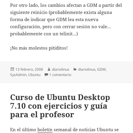
Por otro lado, los cambios afectan a GDM a partir del
siguiente reinicio (probablemente exista alguna
forma de indicar que GDM lea esta nueva
configuración, pero con cerrar sesión no vale…
probablemente con un telinit…)
¡No más molestos pitiditos!
Publicado
Autor
Categorías
13 febrero, 2008
diariolinux
diariolinux
,
GDM
,
el
en Eliminar pitido de login GDM
SysAdmin
,
Ubuntu
1 comentario
Curso de Ubuntu Desktop
7.10 con ejercicios y guía
para el profesor
En el último
boletín
semanal de noticias Ubuntu se