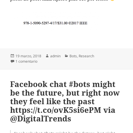
Publicado
Autor
Categorías
19 marzo, 2018
admin
Bots
,
Research
el
en IEEE Xplore, India y plagios en artículos académicos
1 comentario
Facebook chat #bots might
be the future, but right now
they feel like the past
https://t.co/ovK5si6ePM via
@DigitalTrends