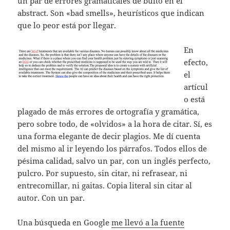
un par de errores gramaticales de bulto en el
abstract. Son «bad smells», heurísticos que indican
que lo peor está por llegar.
En
efecto,
el
artícul
o está
plagado de más errores de ortografía y gramática,
pero sobre todo, de «olvidos» a la hora de citar. Sí, es
una forma elegante de decir plagios. Me dí cuenta
del mismo al ir leyendo los párrafos. Todos ellos de
pésima calidad, salvo un par, con un inglés perfecto,
pulcro. Por supuesto, sin citar, ni refrasear, ni
entrecomillar, ni gaitas. Copia literal sin citar al
autor. Con un par.
Una búsqueda en Google
me llevó a la fuente