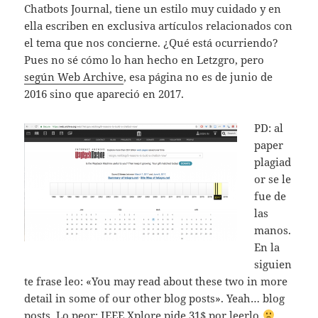
Chatbots Journal, tiene un estilo muy cuidado y en
ella escriben en exclusiva artículos relacionados con
el tema que nos concierne. ¿Qué está ocurriendo?
Pues no sé cómo lo han hecho en Letzgro, pero
según Web Archive
, esa página no es de junio de
2016 sino que apareció en 2017.
PD: al
paper
plagiad
or se le
fue de
las
manos.
En la
siguien
te frase leo: «You may read about these two in more
detail in some of our other blog posts». Yeah… blog
posts. Lo peor: IEEE Xplore pide 31$ por leerlo