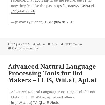
Facebook chat
#bots
might be the future, but right
now they feel like the past
https://t.co/ovK5si6ePM
via
@DigitalTrends
— juanan (@juanan)
16 de julio de 2016
Publicado
Autor
Categorías
Etiquetas
16 julio, 2016
admin
Bots
IFTTT
,
Twitter
el
en Facebook chat #bots might be the future, but righ
Deja un comentario
Advanced Natural Language
Processing Tools for Bot
Makers – LUIS, Wit.ai, Api.ai
Advanced Natural Language Processing Tools for Bot
Makers – LUIS, Wit.ai, Api.ai and others
https://t.co/wJAVuQLzkH
#bots