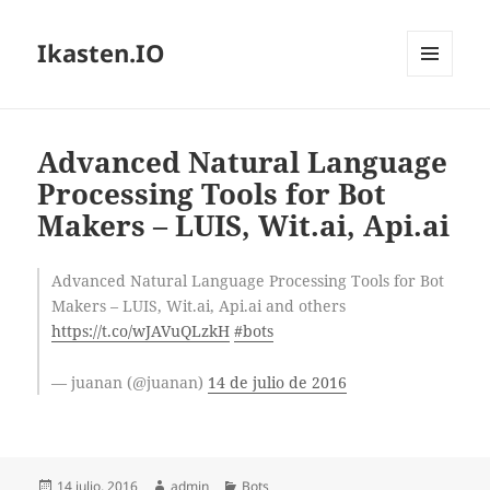
Ikasten.IO
MENÚ
Y
WIDGETS
Advanced Natural Language
Processing Tools for Bot
Makers – LUIS, Wit.ai, Api.ai
Advanced Natural Language Processing Tools for Bot
Makers – LUIS, Wit.ai, Api.ai and others
https://t.co/wJAVuQLzkH
#bots
— juanan (@juanan)
14 de julio de 2016
Publicado
Autor
Categorías
14 julio, 2016
admin
Bots