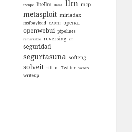
llm
litellm
mcp
izenpe
llama
metasploit
miriadax
openai
msfpayload
OAUTH
openwebui
pipelines
reversing
remarkable
rm
seguridad
segurtasuna
softeng
solveit
stti
Twitter
til
webOS
writeup