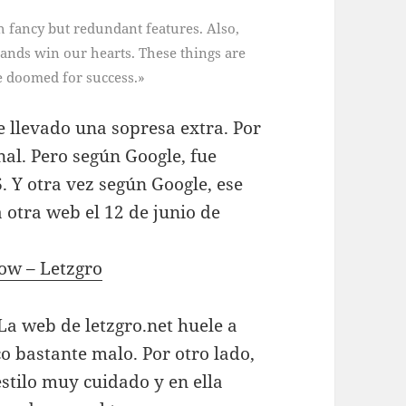
th fancy but redundant features. Also,
rands win our hearts. These things are
re doomed for success.»
llevado una sopresa extra. Por
inal. Pero según Google, fue
 Y otra vez según Google, ese
 otra web el 12 de junio de
Now – Letzgro
La web de letzgro.net huele a
o bastante malo. Por otro lado,
estilo muy cuidado y en ella