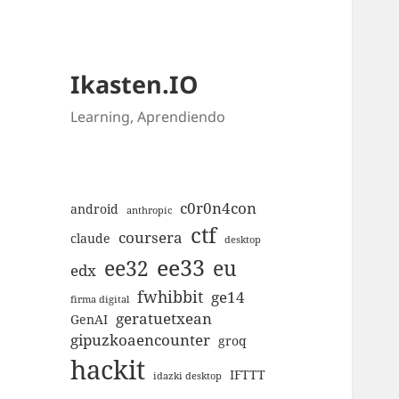
Ikasten.IO
Learning, Aprendiendo
c0r0n4con
android
anthropic
ctf
coursera
claude
desktop
ee33
ee32
eu
edx
fwhibbit
ge14
firma digital
geratuetxean
GenAI
gipuzkoaencounter
groq
hackit
IFTTT
idazki desktop