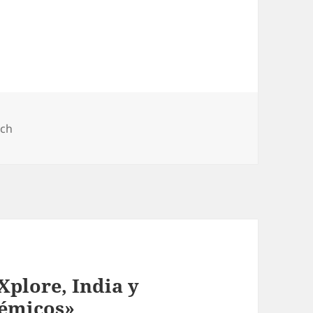
rch
plore, India y
démicos»