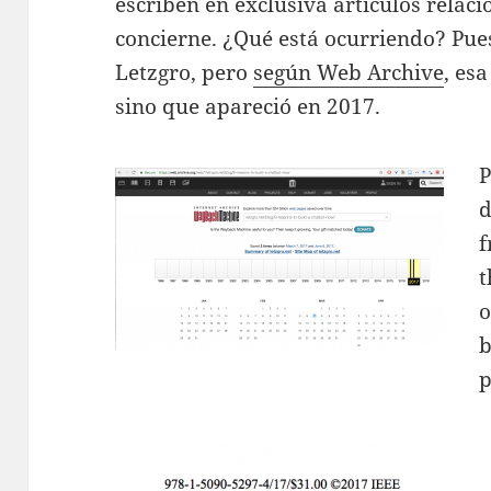
escriben en exclusiva artículos relac
concierne. ¿Qué está ocurriendo? Pue
Letzgro, pero
según Web Archive
, es
sino que apareció en 2017.
P
d
f
t
o
b
p