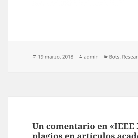
Publicado
Autor
Categorías
19 marzo, 2018
admin
Bots
,
Resea
el
Un comentario en «IEEE X
plagios en artículos aca