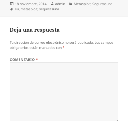
Publicado
Autor
Categorías
18 noviembre, 2014
admin
Metasploit
,
Segurtasuna
el
Etiquetas
eu
,
metasploit
,
segurtasuna
Deja una respuesta
Tu dirección de correo electrónico no será publicada.
Los campos
obligatorios están marcados con
*
COMENTARIO
*