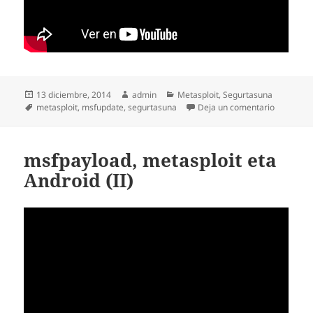
Publicado
Autor
Categorías
13 diciembre, 2014
admin
Metasploit
,
Segurtasuna
el
Etiquetas
en Nola e
metasploit
,
msfupdate
,
segurtasuna
Deja un comentario
msfpayload, metasploit eta
Android (II)