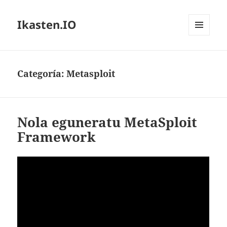
Ikasten.IO
MENÚ
Y
WIDGETS
Categoría:
Metasploit
Nola eguneratu MetaSploit
Framework