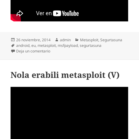
Publicado
Autor
Categorías
26 noviembre, 2014
admin
Metasploit
,
Segurtasuna
el
Etiquetas
android
,
eu
,
metasploit
,
msfpayload
,
segurtasuna
en msfpayload, metasploit eta Android (I)
Deja un comentario
Nola erabili metasploit (V)