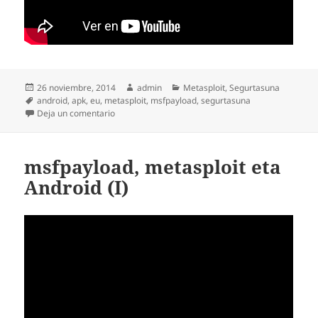
Publicado
Autor
Categorías
26 noviembre, 2014
admin
Metasploit
,
Segurtasuna
el
Etiquetas
android
,
apk
,
eu
,
metasploit
,
msfpayload
,
segurtasuna
en msfpayload, metasploit eta Android (II)
Deja un comentario
msfpayload, metasploit eta
Android (I)