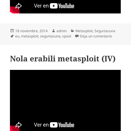
Publicado
Autor
Categorías
18 noviembre, 2014
admin
Metasploit
,
Segurtasuna
el
Etiquetas
en Nola erab
eu
,
metasploit
,
segurtasuna
,
spool
Deja un comentario
Nola erabili metasploit (IV)