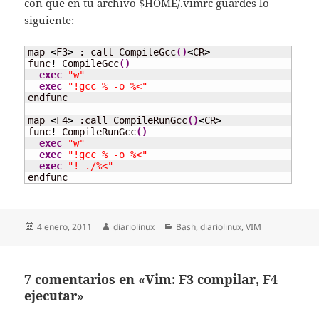
con que en tu archivo $HOME/.vimrc guardes lo
siguiente:
map 
<
F3
>
 : call CompileGcc
(
)
<
CR
>
func
!
 CompileGcc
(
)
exec
"w"
exec
"!gcc % -o %<"
endfunc

map 
<
F4
>
 :call CompileRunGcc
(
)
<
CR
>
func
!
 CompileRunGcc
(
)
exec
"w"
exec
"!gcc % -o %<"
exec
"! ./%<"
endfunc
Publicado
Autor
Categorías
4 enero, 2011
diariolinux
Bash
,
diariolinux
,
VIM
el
7 comentarios en «Vim: F3 compilar, F4
ejecutar»