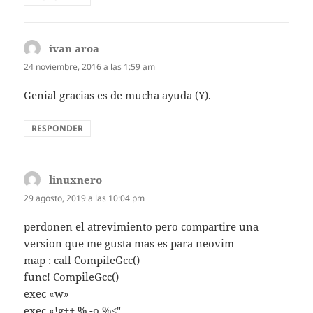
ivan aroa
dice:
24 noviembre, 2016 a las 1:59 am
Genial gracias es de mucha ayuda (Y).
RESPONDER
linuxnero
dice:
29 agosto, 2019 a las 10:04 pm
perdonen el atrevimiento pero compartire una
version que me gusta mas es para neovim
map : call CompileGcc()
func! CompileGcc()
exec «w»
exec «!g++ % -o %<"