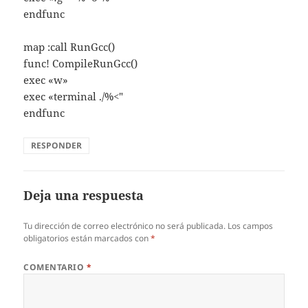
endfunc
map :call RunGcc()
func! CompileRunGcc()
exec «w»
exec «terminal ./%<"
endfunc
RESPONDER
Deja una respuesta
Tu dirección de correo electrónico no será publicada.
Los campos
obligatorios están marcados con
*
COMENTARIO
*