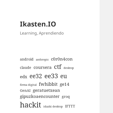
Ikasten.IO
Learning, Aprendiendo
c0r0n4con
android
anthropic
ctf
coursera
claude
desktop
ee33
ee32
eu
edx
fwhibbit
ge14
firma digital
geratuetxean
GenAI
gipuzkoaencounter
groq
hackit
IFTTT
idazki desktop