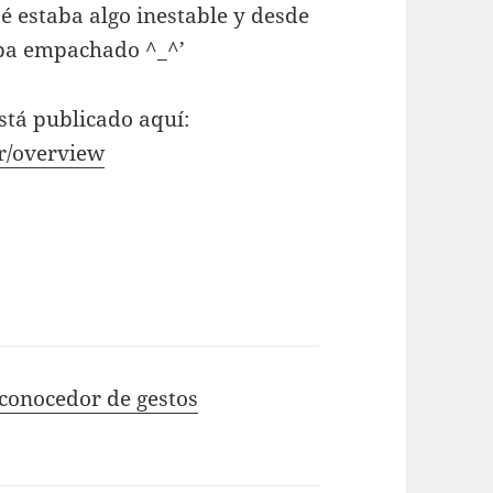
estaba algo inestable y desde
aba empachado ^_^’
stá publicado aquí:
ar/overview
econocedor de gestos