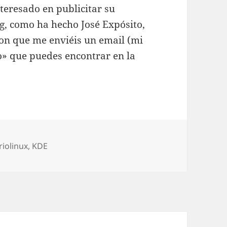
nteresado en publicitar su
og, como ha hecho José Expósito,
on que me enviéis un email (mi
o» que puedes encontrar en la
s
riolinux
,
KDE