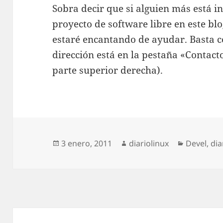
Sobra decir que si alguien más está i
proyecto de software libre en este bl
estaré encantando de ayudar. Basta c
dirección está en la pestaña «Contact
parte superior derecha).
Publicado
Autor
Categoría
3 enero, 2011
diariolinux
Devel
,
dia
el