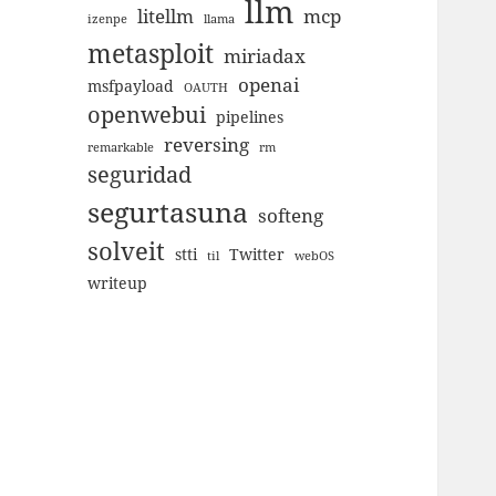
llm
litellm
mcp
izenpe
llama
metasploit
miriadax
openai
msfpayload
OAUTH
openwebui
pipelines
reversing
remarkable
rm
seguridad
segurtasuna
softeng
solveit
stti
Twitter
til
webOS
writeup