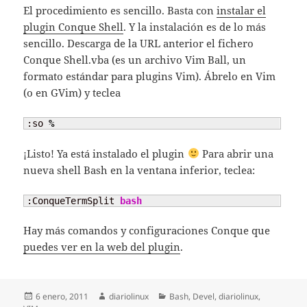
El procedimiento es sencillo. Basta con
instalar el
plugin Conque Shell
. Y la instalación es de lo más
sencillo. Descarga de la URL anterior el fichero
Conque Shell.vba (es un archivo Vim Ball, un
formato estándar para plugins Vim). Ábrelo en Vim
(o en GVim) y teclea
:so 
%
¡Listo! Ya está instalado el plugin
Para abrir una
nueva shell Bash en la ventana inferior, teclea:
:ConqueTermSplit 
bash
Hay más comandos y configuraciones Conque que
puedes ver en la web del plugin
.
Publicado
Autor
Categorías
6 enero, 2011
diariolinux
Bash
,
Devel
,
diariolinux
,