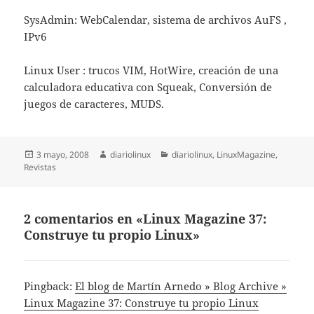
SysAdmin: WebCalendar, sistema de archivos AuFS ,
IPv6
Linux User : trucos VIM, HotWire, creación de una
calculadora educativa con Squeak, Conversión de
juegos de caracteres, MUDS.
Publicado
Autor
Categorías
3 mayo, 2008
diariolinux
diariolinux
,
LinuxMagazine
,
el
Revistas
2 comentarios en «Linux Magazine 37:
Construye tu propio Linux»
Pingback:
El blog de Martín Arnedo » Blog Archive »
Linux Magazine 37: Construye tu propio Linux