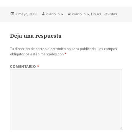
Publicado
Autor
Categorías
2 mayo, 2008
diariolinux
diariolinux
,
Linux+
,
Revistas
el
Deja una respuesta
Tu dirección de correo electrónico no será publicada.
Los campos
obligatorios están marcados con
*
COMENTARIO
*