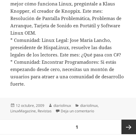
mejor cómo funciona Linux, pregúntale a Klaus
Knopper, el creador de Knoppix. Este mes:
Resolución de Pantalla Problemática, Problemas de
Arranque, Tarjeta de Sonido en Portátil y Software
Linux OEM.
* Comunidad: Linux Legal: Jose María Lancho,
preseidente de HispaLinux, resuelve las dudas
legales de los lectores. Este mes: ¿Qué pasa con C#?
* Comunidad: Encontrar Programadores: Si estás
empezando desde cero, necesitas un montón de
usuarios para atraer a una comunidad de desarrollo
fuerte.
Publicado
Autor
Categorías
12 octubre, 2009
diariolinux
diariolinux
,
el
en Linux Magazine 53: Tr
LinuxMagazine
,
Revistas
Deja un comentario
Paginación
PÁGINA
1
de