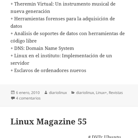
+ Theremín Virtual: Un instrumento musical de
nueva generación
+ Herramientas forenses para la adquisición de
datos
+ Análisis de soportes de datos con herramientas de
código libre
+ DNS: Domain Name System
+ Linux en el instituto: Implementación de un
servidor
+ Esclavos de ordenadores nuevos
Publicado
Autor
Categorías
6 enero, 2010
diariolinux
diariolinux
,
Linux+
,
Revistas
el
en Revista Linux+ ahora gratuita y online
4 comentarios
Linux Magazine 55
# DVD: Ubuntu