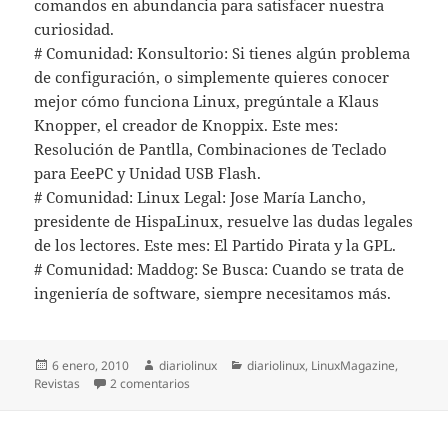
comandos en abundancia para satisfacer nuestra
curiosidad.
# Comunidad: Konsultorio: Si tienes algún problema
de configuración, o simplemente quieres conocer
mejor cómo funciona Linux, pregúntale a Klaus
Knopper, el creador de Knoppix. Este mes:
Resolución de Pantlla, Combinaciones de Teclado
para EeePC y Unidad USB Flash.
# Comunidad: Linux Legal: Jose María Lancho,
presidente de HispaLinux, resuelve las dudas legales
de los lectores. Este mes: El Partido Pirata y la GPL.
# Comunidad: Maddog: Se Busca: Cuando se trata de
ingeniería de software, siempre necesitamos más.
Publicado
Autor
Categorías
6 enero, 2010
diariolinux
diariolinux
,
LinuxMagazine
,
el
en Linux Magazine 55
Revistas
2 comentarios