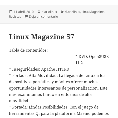
Publicado
Autor
Categorías
11 abril, 2010
diariolinux
diariolinux
,
LinuxMagazine
,
el
en Linux Magazine 59
Revistas
Deja un comentario
Linux Magazine 57
Tabla de contenidos:
* DVD: OpenSUSE
11.2
* Inseguridades: Apache HTTPD
* Portada: Alta Movilidad: La llegada de Linux a los
dispositivos portátiles y móviles ofrece muchas
oportunidades interesantes de personalización. Este
mes examinamos Linux en entornos de alta
movilidad.
* Portada: Lindas Posibilidades: Con el juego de
herramientas Qt para la plataforma Maemo podemos