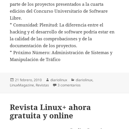
parte de los proyectos presentados a la cuarta
edición del Concurso Universitario de Software
Libre.
* Comunidad: Plenitud: La diferencia entre el
hacking y el desarrollo de software podría estar en
la calidad de las comprobaciones y de la
documentación de los proyectos.
* Próximo Número: Administración de Sistemas y
Manipulación de Tráfico
Publicado
Autor
Categorías
21 febrero, 2010
diariolinux
diariolinux
,
el
en Linux Magazine 57
LinuxMagazine
,
Revistas
3 comentarios
Revista Linux+ ahora
gratuita y online