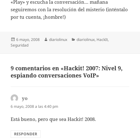
«Play» y escucha la conversación… mañana
seguiremos con la resolución del misterio (inténtalo
por tu cuenta, ¡hombre!)
Publicado
Autor
Categorías
6 mayo, 2008
diariolinux
diariolinux
,
HackIt
,
el
Seguridad
9 comentarios en «Hackit! 2007: Nivel 9,
espiando conversaciones VoIP»
yo
dice:
6 mayo, 2008 a las 4:40 pm
Está bueno, pero que sea Hackit! 2008.
RESPONDER