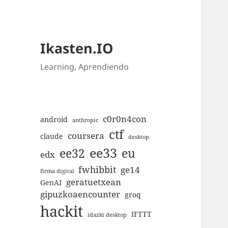
Ikasten.IO
Learning, Aprendiendo
c0r0n4con
android
anthropic
ctf
coursera
claude
desktop
ee33
ee32
eu
edx
fwhibbit
ge14
firma digital
geratuetxean
GenAI
gipuzkoaencounter
groq
hackit
IFTTT
idazki desktop