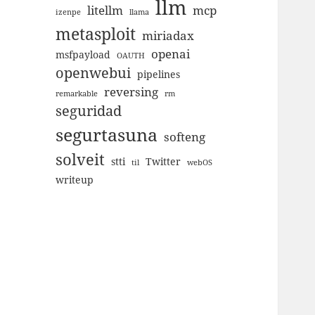
llm
litellm
mcp
izenpe
llama
metasploit
miriadax
openai
msfpayload
OAUTH
openwebui
pipelines
reversing
remarkable
rm
seguridad
segurtasuna
softeng
solveit
stti
Twitter
til
webOS
writeup