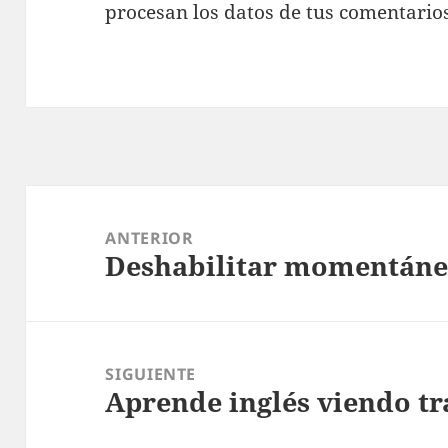
procesan los datos de tus comentario
Navegación
de
ANTERIOR
Deshabilitar momentán
entradas
Entrada
anterior:
SIGUIENTE
Aprende inglés viendo tra
Entrada
siguiente: