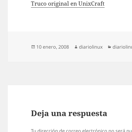
Truco original en UnixCraft
Publicado
Autor
Categorí
10 enero, 2008
diariolinux
diariolin
el
Deja una respuesta
Tu dirección de correo electrónico no será pu