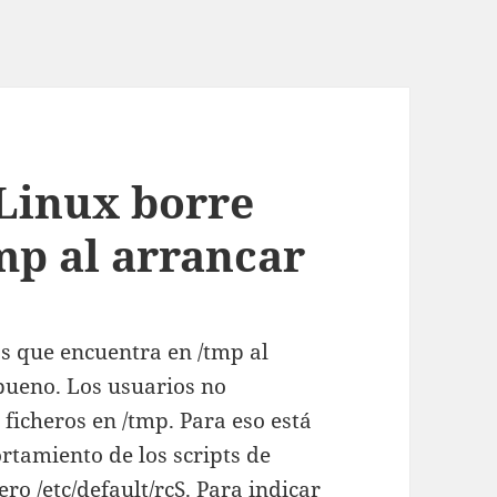
Linux borre
tmp al arrancar
os que encuentra en /tmp al
 bueno. Los usuarios no
ficheros en /tmp. Para eso está
rtamiento de los scripts de
ro /etc/default/rcS. Para indicar