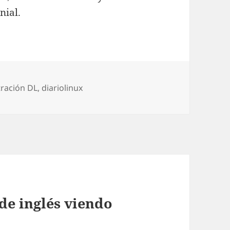
nial.
as
ración DL
,
diariolinux
de inglés viendo