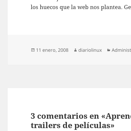
los huecos que la web nos plantea. Ge
Publicado
Autor
Categorí
11 enero, 2008
diariolinux
Administ
el
3 comentarios en «Apren
trailers de películas»