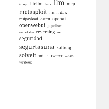
llm
litellm
mcp
izenpe
llama
metasploit
miriadax
openai
msfpayload
OAUTH
openwebui
pipelines
reversing
remarkable
rm
seguridad
segurtasuna
softeng
solveit
stti
Twitter
til
webOS
writeup