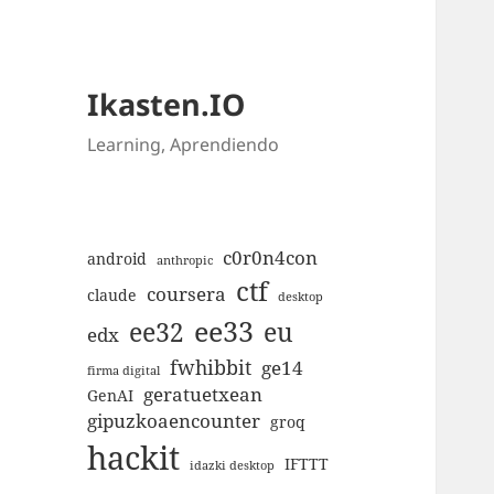
Ikasten.IO
Learning, Aprendiendo
c0r0n4con
android
anthropic
ctf
coursera
claude
desktop
ee33
ee32
eu
edx
fwhibbit
ge14
firma digital
geratuetxean
GenAI
gipuzkoaencounter
groq
hackit
IFTTT
idazki desktop