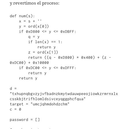
y revertimos el proceso:
def num(s):

    x = s + ''

    y = ord(x[0])

    if 0xD800 <= y <= 0xDBFF:

        q = y

        if len(x) == 1:

            return y

        z = ord(x[1])

        return ((q - 0xD800) * 0x400) + (z - 
0xDC00) + 0x10000

    if 0xDC00 <= y <= 0xDFFF:

        return y

    return y

d = 
"txhupnqbgvzyjvfbadnzkmytwdauwpeeojiowkzrmrnxlx
csskbjtrifhlomldsivceyqggphcfqua"

target = "umcjqhmdohdzchm"

c = 0

password = []
