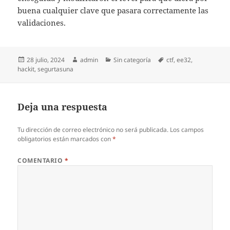
buena cualquier clave que pasara correctamente las
validaciones.
Publicado
Autor
Categorías
Etiquetas
28 julio, 2024
admin
Sin categoría
ctf
,
ee32
,
el
hackit
,
segurtasuna
Deja una respuesta
Tu dirección de correo electrónico no será publicada.
Los campos
obligatorios están marcados con
*
COMENTARIO
*