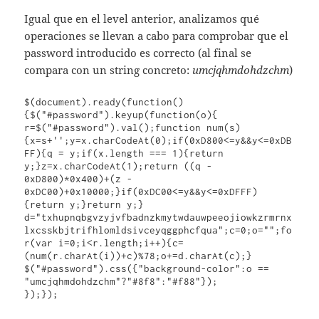
Igual que en el level anterior, analizamos qué
operaciones se llevan a cabo para comprobar que el
password introducido es correcto (al final se
compara con un string concreto:
umcjqhmdohdzchm
)
$(document).ready(function()
{$("#password").keyup(function(o){

r=$("#password").val();function num(s)
{x=s+'';y=x.charCodeAt(0);if(0xD800<=y&&y<=0xDB
FF){q = y;if(x.length === 1){return 
y;}z=x.charCodeAt(1);return ((q - 
0xD800)*0x400)+(z - 
0xDC00)+0x10000;}if(0xDC00<=y&&y<=0xDFFF)
{return y;}return y;}

d="txhupnqbgvzyjvfbadnzkmytwdauwpeeojiowkzrmrnx
lxcsskbjtrifhlomldsivceyqggphcfqua";c=0;o="";fo
r(var i=0;i<r.length;i++){c=
(num(r.charAt(i))+c)%78;o+=d.charAt(c);}

$("#password").css({"background-color":o == 
"umcjqhmdohdzchm"?"#8f8":"#f88"});

});});