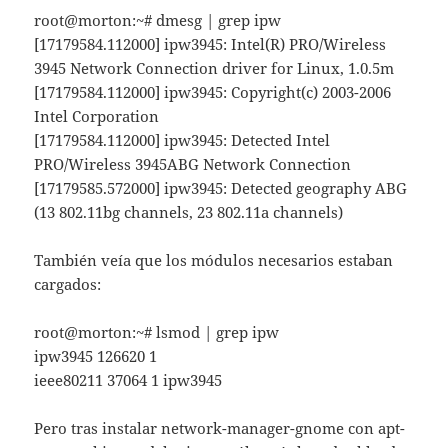
root@morton:~# dmesg | grep ipw
[17179584.112000] ipw3945: Intel(R) PRO/Wireless
3945 Network Connection driver for Linux, 1.0.5m
[17179584.112000] ipw3945: Copyright(c) 2003-2006
Intel Corporation
[17179584.112000] ipw3945: Detected Intel
PRO/Wireless 3945ABG Network Connection
[17179585.572000] ipw3945: Detected geography ABG
(13 802.11bg channels, 23 802.11a channels)
También veía que los módulos necesarios estaban
cargados:
root@morton:~# lsmod | grep ipw
ipw3945 126620 1
ieee80211 37064 1 ipw3945
Pero tras instalar network-manager-gnome con apt-