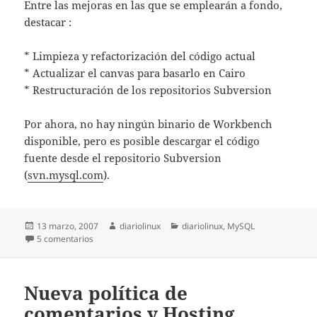
Entre las mejoras en las que se emplearán a fondo,
destacar :
* Limpieza y refactorización del código actual
* Actualizar el canvas para basarlo en Cairo
* Restructuración de los repositorios Subversion
Por ahora, no hay ningún binario de Workbench
disponible, pero es posible descargar el código
fuente desde el repositorio Subversion
(
svn.mysql.com
).
Publicado
Autor
Categorías
13 marzo, 2007
diariolinux
diariolinux
,
MySQL
el
en Diseño gráfico de BBDD con MySLQ Workbench
5 comentarios
Nueva política de
comentarios y Hosting