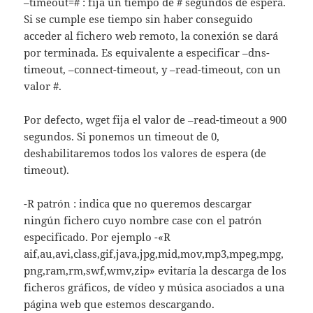
–timeout=# : fija un tiempo de # segundos de espera.
Si se cumple ese tiempo sin haber conseguido
acceder al fichero web remoto, la conexión se dará
por terminada. Es equivalente a especificar
–dns-
timeout
,
–connect-timeout
, y
–read-timeout
, con un
valor #.
Por defecto, wget fija el valor de –read-timeout a 900
segundos. Si ponemos un timeout de 0,
deshabilitaremos todos los valores de espera (de
timeout).
-R patrón : indica que no queremos descargar
ningún fichero cuyo nombre case con el patrón
especificado. Por ejemplo -«R
aif,au,avi,class,gif,java,jpg,mid,mov,mp3,mpeg,mpg,
png,ram,rm,swf,wmv,zip» evitaría la descarga de los
ficheros gráficos, de vídeo y música asociados a una
página web que estemos descargando.