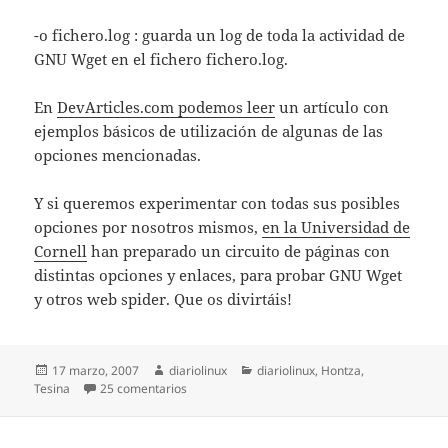
-o fichero.log : guarda un log de toda la actividad de
GNU Wget en el fichero fichero.log.
En
DevArticles.com podemos leer
un artículo con
ejemplos básicos de utilización de algunas de las
opciones mencionadas.
Y si queremos experimentar con todas sus posibles
opciones por nosotros mismos,
en la Universidad de
Cornell
han preparado un circuito de páginas con
distintas opciones y enlaces, para probar GNU Wget
y otros web spider. Que os divirtáis!
Publicado
Autor
Categorías
17 marzo, 2007
diariolinux
diariolinux
,
Hontza
,
el
en Descarga de páginas web con wget
Tesina
25 comentarios