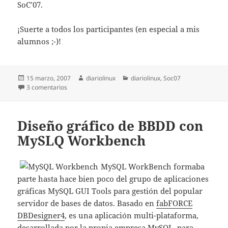
SoC’07.
¡Suerte a todos los participantes (en especial a mis
alumnos ;-)!
Publicado
Autor
Categorías
15 marzo, 2007
diariolinux
diariolinux
,
Soc07
el
en Google Summer of Code 2007
3 comentarios
Diseño gráfico de BBDD con
MySLQ Workbench
MySQL WorkBench formaba
parte hasta hace bien poco del grupo de aplicaciones
gráficas MySQL GUI Tools para gestión del popular
servidor de bases de datos. Basado en
fabFORCE
DBDesigner4
, es una aplicación multi-plataforma,
desarrollada por la propia empresa MySQL, para