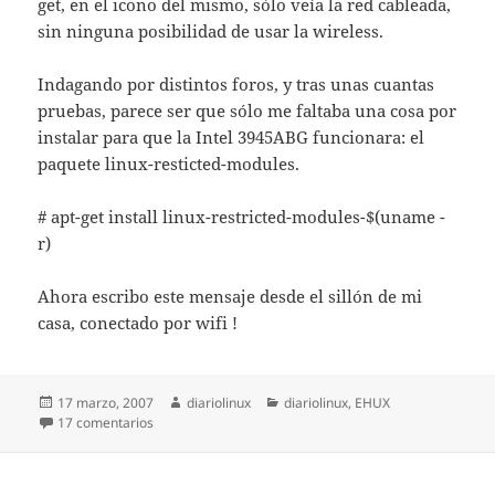
get, en el icono del mismo, sólo veía la red cableada,
sin ninguna posibilidad de usar la wireless.
Indagando por distintos foros, y tras unas cuantas
pruebas, parece ser que sólo me faltaba una cosa por
instalar para que la Intel 3945ABG funcionara: el
paquete linux-resticted-modules.
# apt-get install linux-restricted-modules-$(uname -
r)
Ahora escribo este mensaje desde el sillón de mi
casa, conectado por wifi !
Publicado
Autor
Categorías
17 marzo, 2007
diariolinux
diariolinux
,
EHUX
el
en Intel 3945ABG en Ubuntu Dapper
17 comentarios