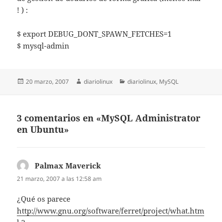
! ) :
$ export DEBUG_DONT_SPAWN_FETCHES=1
$ mysql-admin
Publicado
Autor
Categorías
20 marzo, 2007
diariolinux
diariolinux
,
MySQL
el
3 comentarios en «MySQL Administrator
en Ubuntu»
Palmax Maverick
dice:
21 marzo, 2007 a las 12:58 am
¿Qué os parece
http://www.gnu.org/software/ferret/project/what.htm