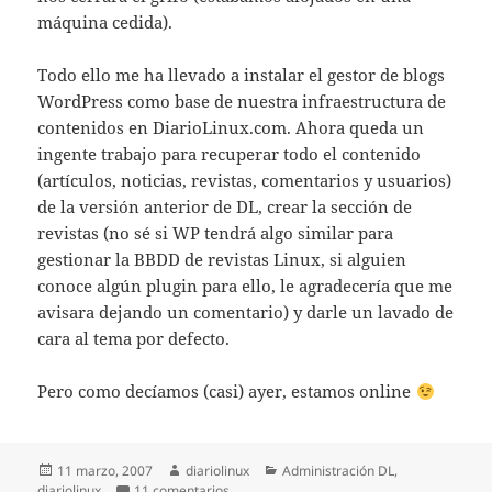
máquina cedida).
Todo ello me ha llevado a instalar el gestor de blogs
WordPress como base de nuestra infraestructura de
contenidos en DiarioLinux.com. Ahora queda un
ingente trabajo para recuperar todo el contenido
(artículos, noticias, revistas, comentarios y usuarios)
de la versión anterior de DL, crear la sección de
revistas (no sé si WP tendrá algo similar para
gestionar la BBDD de revistas Linux, si alguien
conoce algún plugin para ello, le agradecería que me
avisara dejando un comentario) y darle un lavado de
cara al tema por defecto.
Pero como decíamos (casi) ayer, estamos online
Publicado
Autor
Categorías
11 marzo, 2007
diariolinux
Administración DL
,
el
en Volvemos online, con nueva cara
diariolinux
11 comentarios