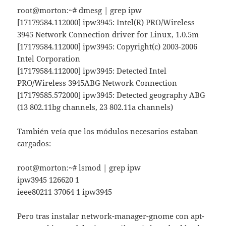
root@morton:~# dmesg | grep ipw
[17179584.112000] ipw3945: Intel(R) PRO/Wireless
3945 Network Connection driver for Linux, 1.0.5m
[17179584.112000] ipw3945: Copyright(c) 2003-2006
Intel Corporation
[17179584.112000] ipw3945: Detected Intel
PRO/Wireless 3945ABG Network Connection
[17179585.572000] ipw3945: Detected geography ABG
(13 802.11bg channels, 23 802.11a channels)
También veía que los módulos necesarios estaban
cargados:
root@morton:~# lsmod | grep ipw
ipw3945 126620 1
ieee80211 37064 1 ipw3945
Pero tras instalar network-manager-gnome con apt-