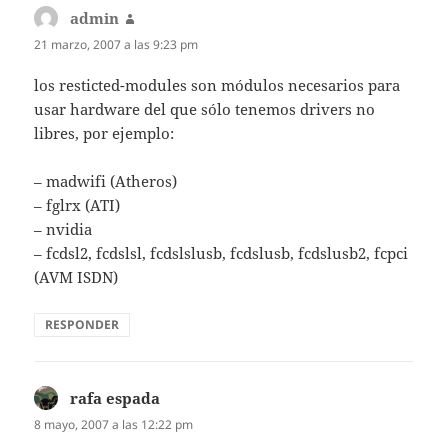
admin
dice:
21 marzo, 2007 a las 9:23 pm
los resticted-modules son módulos necesarios para
usar hardware del que sólo tenemos drivers no
libres, por ejemplo:
– madwifi (Atheros)
– fglrx (ATI)
– nvidia
– fcdsl2, fcdslsl, fcdslslusb, fcdslusb, fcdslusb2, fcpci
(AVM ISDN)
RESPONDER
rafa espada
dice:
8 mayo, 2007 a las 12:22 pm