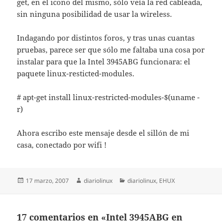
get, en el icono del mismo, sólo veía la red cableada,
sin ninguna posibilidad de usar la wireless.
Indagando por distintos foros, y tras unas cuantas
pruebas, parece ser que sólo me faltaba una cosa por
instalar para que la Intel 3945ABG funcionara: el
paquete linux-resticted-modules.
# apt-get install linux-restricted-modules-$(uname -
r)
Ahora escribo este mensaje desde el sillón de mi
casa, conectado por wifi !
Publicado
Autor
Categorías
17 marzo, 2007
diariolinux
diariolinux
,
EHUX
el
17 comentarios en «Intel 3945ABG en