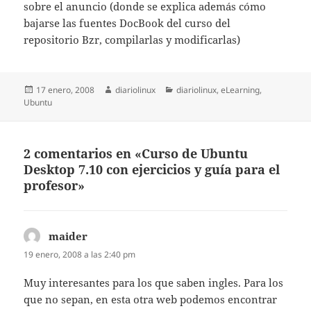
sobre el anuncio (donde se explica además cómo
bajarse las fuentes DocBook del curso del
repositorio Bzr, compilarlas y modificarlas)
Publicado
Autor
Categorías
17 enero, 2008
diariolinux
diariolinux
,
eLearning
,
el
Ubuntu
2 comentarios en «Curso de Ubuntu
Desktop 7.10 con ejercicios y guía para el
profesor»
maider
dice:
19 enero, 2008 a las 2:40 pm
Muy interesantes para los que saben ingles. Para los
que no sepan, en esta otra web podemos encontrar