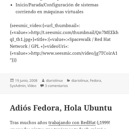
Inicio/Parada/Configuración de sistemas
corriendo en máquinas virtuales
{seesmic_video:{«url_thumbnail»:
{«value»:»http://t.seesmic.com/thumbnail/Qn7MEEkh
qI_th1.jpg»}»title»:{«value»:»Spacewalk / Red Hat
Network / GPL «}»videoUri»:
{«value»:»http://www.seesmic.com/video/jg7TCoirA1
″}}}
Publicado
Autor
Categorías
19 junio, 2008
diariolinux
diariolinux
,
Fedora
,
el
en Red Hat Network se convierte en s
SysAdmin
,
Vídeo
3 comentarios
Adiós Fedora, Hola Ubuntu
Tras muchos años
trabajando con RedHat
(¡1999!