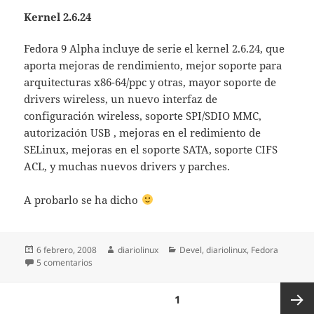
Kernel 2.6.24
Fedora 9 Alpha incluye de serie el kernel 2.6.24, que
aporta mejoras de rendimiento, mejor soporte para
arquitecturas x86-64/ppc y otras, mayor soporte de
drivers wireless, un nuevo interfaz de
configuración wireless, soporte SPI/SDIO MMC,
autorización USB , mejoras en el redimiento de
SELinux, mejoras en el soporte SATA, soporte CIFS
ACL, y muchas nuevos drivers y parches.
A probarlo se ha dicho
Publicado
Autor
Categorías
6 febrero, 2008
diariolinux
Devel
,
diariolinux
,
Fedora
el
en Novedades de Fedora 9 (Sulphur) Alpha 1
5 comentarios
Paginación
PÁGINA
1
de