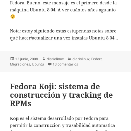
Fedora. Bueno, este mensaje es el primero desde la
máquina Ubuntu 8.04. A ver cuántos años aguanto
Nota: estoy siguiendo estas estupendas notas sobre
qué hacer/actualizar una vez instalas Ubuntu 8.04
…
Publicado
Autor
Categorías
12 junio, 2008
diariolinux
diariolinux
,
Fedora
,
el
en Adiós Fedora, Hola Ubuntu
Migraciones
,
Ubuntu
13 comentarios
Fedora Koji: sistema de
construcción y tracking de
RPMs
Koji
es el sistema desarrollado por Fedora para
permitir la construcción y trazabilidad automática