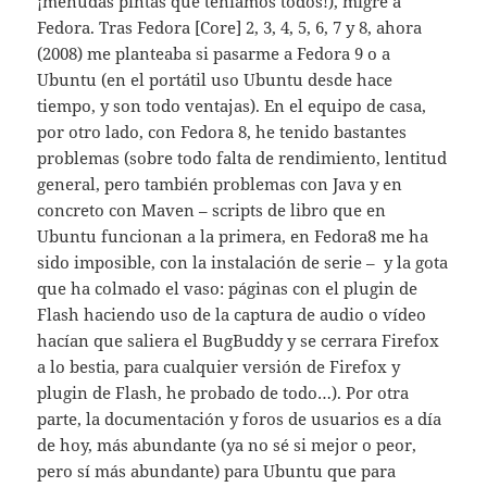
¡menudas pintas que teníamos todos!), migré a
Fedora. Tras Fedora [Core] 2, 3, 4, 5, 6, 7 y 8, ahora
(2008) me planteaba si pasarme a Fedora 9 o a
Ubuntu (en el portátil uso Ubuntu desde hace
tiempo, y son todo ventajas). En el equipo de casa,
por otro lado, con Fedora 8, he tenido bastantes
problemas (sobre todo falta de rendimiento, lentitud
general, pero también problemas con Java y en
concreto con Maven – scripts de libro que en
Ubuntu funcionan a la primera, en Fedora8 me ha
sido imposible, con la instalación de serie – y la gota
que ha colmado el vaso: páginas con el plugin de
Flash haciendo uso de la captura de audio o vídeo
hacían que saliera el BugBuddy y se cerrara Firefox
a lo bestia, para cualquier versión de Firefox y
plugin de Flash, he probado de todo…). Por otra
parte, la documentación y foros de usuarios es a día
de hoy, más abundante (ya no sé si mejor o peor,
pero sí más abundante) para Ubuntu que para