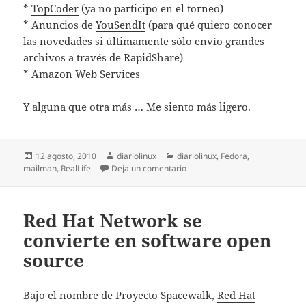
*
TopCoder
(ya no participo en el torneo)
* Anuncios de
YouSendIt
(para qué quiero conocer
las novedades si últimamente sólo envío grandes
archivos a través de RapidShare)
*
Amazon Web Service
s
Y alguna que otra más … Me siento más ligero.
Publicado
Autor
Categorías
12 agosto, 2010
diariolinux
diariolinux
,
Fedora
,
el
en Recuperando mi tiempo
mailman
,
RealLife
Deja un comentario
Red Hat Network se
convierte en software open
source
Bajo el nombre de Proyecto Spacewalk,
Red Hat