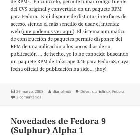
de RPMs. En concreto, permite tomar código fuente
del CVS original y convertirlo en un paquete RPM
para Fedora. Koji dispone de distintos interfaces de
acceso, siendo el más sencillo de usar el interfaz
web (
que podemos ver aquí
). El sistema automático
de construcción de paquetes permite disponer del
RPM de una aplicación a los pocos días de su
publicación … de hecho, yo lo he conocido buscando
un paquete RPM de Inkscape 0.46 para Fedora8, cuya
fecha oficial de publicación ha sido… ¡hoy!
Publicado
Autor
Categorías
26 marzo, 2008
diariolinux
Devel
,
diariolinux
,
Fedora
el
en Fedora Koji: sistema de construcción y tracking de R
2 comentarios
Novedades de Fedora 9
(Sulphur) Alpha 1