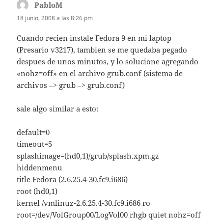
PabloM
dice:
18 junio, 2008 a las 8:26 pm
Cuando recien instale Fedora 9 en mi laptop
(Presario v3217), tambien se me quedaba pegado
despues de unos minutos, y lo solucione agregando
«nohz=off» en el archivo grub.conf (sistema de
archivos –> grub –> grub.conf)
sale algo similar a esto:
default=0
timeout=5
splashimage=(hd0,1)/grub/splash.xpm.gz
hiddenmenu
title Fedora (2.6.25.4-30.fc9.i686)
root (hd0,1)
kernel /vmlinuz-2.6.25.4-30.fc9.i686 ro
root=/dev/VolGroup00/LogVol00 rhgb quiet nohz=off