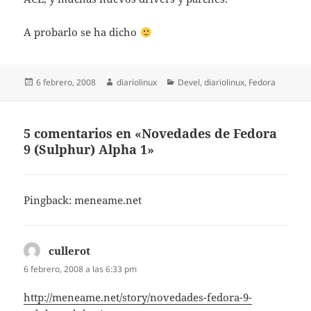
A probarlo se ha dicho
Publicado
Autor
Categorías
6 febrero, 2008
diariolinux
Devel
,
diariolinux
,
Fedora
el
5 comentarios en «Novedades de Fedora
9 (Sulphur) Alpha 1»
Pingback:
meneame.net
cullerot
dice:
6 febrero, 2008 a las 6:33 pm
http://meneame.net/story/novedades-fedora-9-