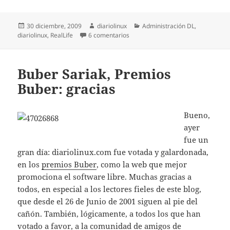
Publicado
Autor
Categorías
30 diciembre, 2009
diariolinux
Administración DL
,
el
en Urte berri on / Feliz año nuevo
diariolinux
,
RealLife
6 comentarios
Buber Sariak, Premios
Buber: gracias
Bueno,
ayer
fue un
gran día: diariolinux.com fue votada y galardonada,
en los
premios Buber
, como la web que mejor
promociona el software libre. Muchas gracias a
todos, en especial a los lectores fieles de este blog,
que desde el 26 de Junio de 2001 siguen al pie del
cañón. También, lógicamente, a todos los que han
votado a favor, a la comunidad de amigos de