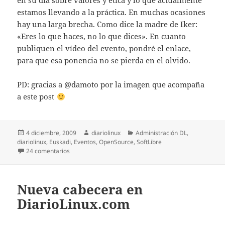
en su día sobre valores y ética y lo que actualmente
estamos llevando a la práctica. En muchas ocasiones
hay una larga brecha. Como dice la madre de Iker:
«Eres lo que haces, no lo que dices». En cuanto
publiquen el vídeo del evento, pondré el enlace,
para que esa ponencia no se pierda en el olvido.
PD: gracias a @damoto por la imagen que acompaña
a este post
Publicado
Autor
Categorías
4 diciembre, 2009
diariolinux
Administración DL
,
el
diariolinux
,
Euskadi
,
Eventos
,
OpenSource
,
SoftLibre
en Buber Sariak, Premios Buber: gracias
24 comentarios
Nueva cabecera en
DiarioLinux.com