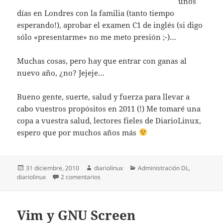
unos
días en Londres con la familia (tanto tiempo
esperando!), aprobar el examen C1 de inglés (si digo
sólo «presentarme» no me meto presión ;-)…
Muchas cosas, pero hay que entrar con ganas al
nuevo año, ¿no? Jejeje…
Bueno gente, suerte, salud y fuerza para llevar a
cabo vuestros propósitos en 2011 (!) Me tomaré una
copa a vuestra salud, lectores fieles de DiarioLinux,
espero que por muchos años más
Publicado
Autor
Categorías
31 diciembre, 2010
diariolinux
Administración DL
,
el
en Urte berri on! Feliz año nuevo
diariolinux
2 comentarios
Vim y GNU Screen