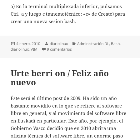
5) En la terminal multiplexada inferior, pulsamos
Ctrl+a y luego c (mnemotécnico: «c» de Create) para
crear una nueva sesión bash.
Publicado
Autor
Categorías
4 enero, 2010
diariolinux
Administración DL
,
Bash
,
el
en Vim y GNU Screen
diariolinux
,
VIM
9 comentarios
Urte berri on / Feliz año
nuevo
Éste será el último post de 2009. Ha sido un año
bastante movidito en lo que se refiere al software
libre en general, y al movimiento del software libre
en Euskadi en particular. Este año, por ejemplo, el
Gobierno Vasco decidió que en 2010 abrirá una
oficina técnica del software libre
, un enorme paso