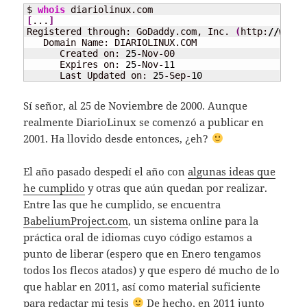
$ 
whois
[
...
]
Registered through: GoDaddy.com, Inc. 
(
http:
//
www.g
   Domain Name: DIARIOLINUX.COM

      Created on: 
25
-Nov-00

      Expires on: 
25
-Nov-
11
      Last Updated on: 
25
-Sep-
10
Sí señor, al 25 de Noviembre de 2000. Aunque
realmente DiarioLinux se comenzó a publicar en
2001. Ha llovido desde entonces, ¿eh?
El año pasado despedí el año con
algunas ideas que
he cumplido
y otras que aún quedan por realizar.
Entre las que he cumplido, se encuentra
BabeliumProject.com
, un sistema online para la
práctica oral de idiomas cuyo código estamos a
punto de liberar (espero que en Enero tengamos
todos los flecos atados) y que espero dé mucho de lo
que hablar en 2011, así como material suficiente
para redactar mi tesis
De hecho, en 2011 junto