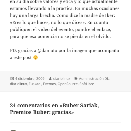
en su día sobre valores y ética y lo que actualmente
estamos llevando a la práctica. En muchas ocasiones
hay una larga brecha. Como dice la madre de Iker:
«Eres lo que haces, no lo que dices». En cuanto
publiquen el vídeo del evento, pondré el enlace,
para que esa ponencia no se pierda en el olvido.
PD: gracias a @damoto por la imagen que acompaña
a este post
Publicado
Autor
Categorías
4 diciembre, 2009
diariolinux
Administración DL
,
el
diariolinux
,
Euskadi
,
Eventos
,
OpenSource
,
SoftLibre
24 comentarios en «Buber Sariak,
Premios Buber: gracias»