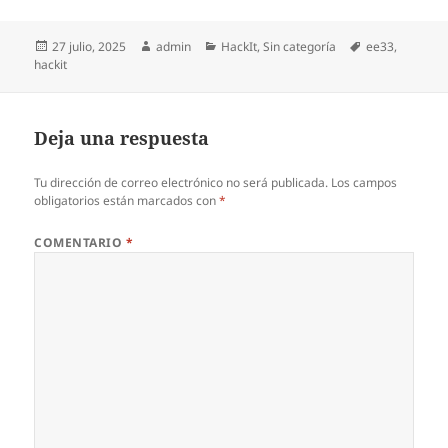
Publicado
Autor
Categorías
Etiquetas
27 julio, 2025
admin
HackIt
,
Sin categoría
ee33
,
el
hackit
Deja una respuesta
Tu dirección de correo electrónico no será publicada.
Los campos
obligatorios están marcados con
*
COMENTARIO
*