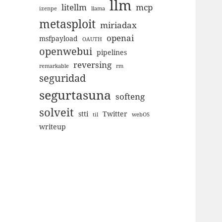
llm
litellm
mcp
izenpe
llama
metasploit
miriadax
openai
msfpayload
OAUTH
openwebui
pipelines
reversing
remarkable
rm
seguridad
segurtasuna
softeng
solveit
stti
Twitter
til
webOS
writeup