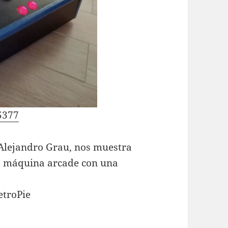
65377
, Alejandro Grau, nos muestra
a máquina arcade con una
etroPie