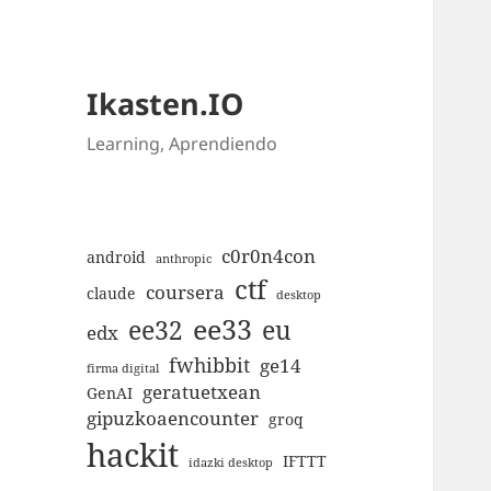
Ikasten.IO
Learning, Aprendiendo
c0r0n4con
android
anthropic
ctf
coursera
claude
desktop
ee33
ee32
eu
edx
fwhibbit
ge14
firma digital
geratuetxean
GenAI
gipuzkoaencounter
groq
hackit
IFTTT
idazki desktop