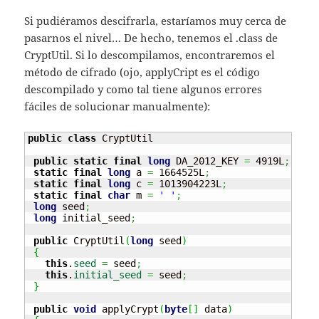
Si pudiéramos descifrarla, estaríamos muy cerca de
pasarnos el nivel… De hecho, tenemos el .class de
CryptUtil. Si lo descompilamos, encontraremos el
método de cifrado (ojo, applyCript es el código
descompilado y como tal tiene algunos errores
fáciles de solucionar manualmente):
public
class
 CryptUtil

public
static
final
long
 DA_2012_KEY 
=
 4919L
;
static
final
long
 a 
=
 1664525L
;
static
final
long
 c 
=
 1013904223L
;
static
final
char
 m 
=
' '
;
long
 seed
;
long
 initial_seed
;
public
 CryptUtil
(
long
 seed
)
{
this
.
seed
=
 seed
;
this
.
initial_seed
=
 seed
;
}
public
void
 applyCrypt
(
byte
[
]
 data
)