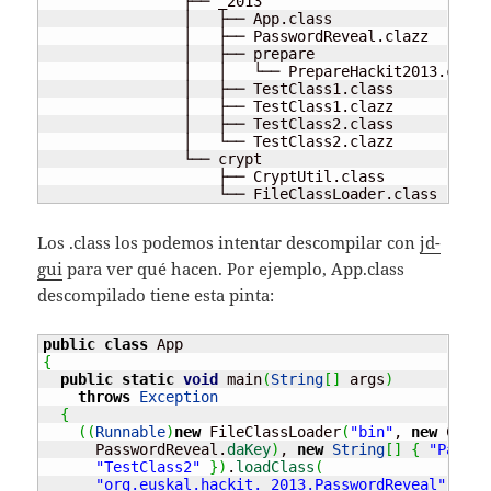
                ├── _2013

                │   ├── App.class

                │   ├── PasswordReveal.clazz

                │   ├── prepare

                │   │   └── PrepareHackit2013.class

                │   ├── TestClass1.class

                │   ├── TestClass1.clazz

                │   ├── TestClass2.class

                │   └── TestClass2.clazz

                └── crypt

                    ├── CryptUtil.class

                    └── FileClassLoader.class
Los .class los podemos intentar descompilar con
jd-
gui
para ver qué hacen. Por ejemplo, App.class
descompilado tiene esta pinta:
public
class
{
public
static
void
 main
(
String
[
]
 args
)
throws
Exception
{
(
(
Runnable
)
new
 FileClassLoader
(
"bin"
, 
new
 Crypt
      PasswordReveal.
daKey
)
, 
new
String
[
]
{
"Passwo
"TestClass2"
}
)
.
loadClass
(
"org.euskal.hackit._2013.PasswordReveal"
)
.
new