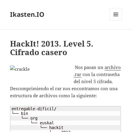
Ikasten.IO
MENÚ
Y
WIDGETS
HackIt! 2013. Level 5.
Cifrado casero
Nos pasan un
archivo
.rar
con la contraseña
del nivel 5 cifrada.
Descomprimiendo el rar nos encontramos con una
estructura de archivos como la siguiente:
entregable-dificil
/
└── bin

    └── org

        └── euskal

            └── hackit
