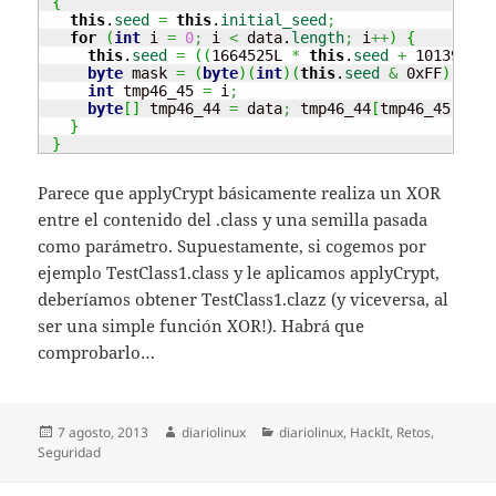
{
this
.
seed
=
this
.
initial_seed
;
for
(
int
 i 
=
0
;
 i 
<
 data.
length
;
 i
++
)
{
this
.
seed
=
(
(
1664525L 
*
this
.
seed
+
 101390422
byte
 mask 
=
(
byte
)
(
int
)
(
this
.
seed
&
 0xFF
)
;
int
 tmp46_45 
=
 i
;
byte
[
]
 tmp46_44 
=
 data
;
 tmp46_44
[
tmp46_45
]
=
(
}
}
Parece que applyCrypt básicamente realiza un XOR
entre el contenido del .class y una semilla pasada
como parámetro. Supuestamente, si cogemos por
ejemplo TestClass1.class y le aplicamos applyCrypt,
deberíamos obtener TestClass1.clazz (y viceversa, al
ser una simple función XOR!). Habrá que
comprobarlo…
Publicado
Autor
Categorías
7 agosto, 2013
diariolinux
diariolinux
,
HackIt
,
Retos
,
el
Seguridad