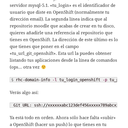
servidor mysql-5.1. «tu_login» es el identificador de
usuario que diste en OpenShift (normalmente tu
dirección email). La segunda línea indica que al
repositorio moodle que acabas de crear en tu disco,
quieres añadirle una referencia al repositorio que
tienes en OpenShift. La dirección de este último es lo
que tienes que poner en el campo
«tu_url_git_openshift». Esta url la puedes obtener
listando tus aplicaciones desde la línea de comandos
(ops… otra vez
$ 
rhc-domain-info 
-l
 tu_login_openshift 
-p
 tu_passw
Verás algo así:
 Git URL: ssh:
//
xxxxxxabc123def456xxxxx789abcxxx
@
mo
Ya está todo en orden. Ahora sólo hace falta «subir»
a OpenShift (hacer un push) lo que tienes en tu