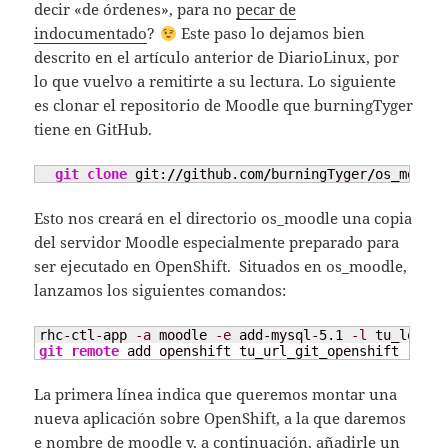
decir «de órdenes», para no
pecar de
indocumentado
?
Este paso lo dejamos bien
descrito en el artículo anterior de DiarioLinux, por
lo que vuelvo a remitirte a su lectura. Lo siguiente
es clonar el repositorio de Moodle que burningTyger
tiene en GitHub.
git clone
 git:
//
github.com
/
burningTyger
/
os_moodle
Esto nos creará en el directorio os_moodle una copia
del servidor Moodle especialmente preparado para
ser ejecutado en OpenShift. Situados en os_moodle,
lanzamos los siguientes comandos:
rhc-ctl-app 
-a
 moodle 
-e
 add-mysql-
5.1
-l
git remote
 add openshift tu_url_git_openshift
La primera línea indica que queremos montar una
nueva aplicación sobre OpenShift, a la que daremos
e nombre de moodle y, a continuación, añadirle un