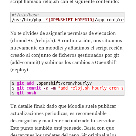
script llamado reloj.sh con el siguiente contenido:
#!/bin/bash
/
usr
/
bin
/
php  
${OPENSHIFT_HOMEDIR}
/
app-root
/
repo
/
ph
No te olvides de asignarle permisos de ejecución
(chmod +x ./reloj.sh). A continuación, nos situamos
nuevamente en moodle/ y añadimos el script recién
creado al conjunto de ficheros gestionados por git
(add+commit) y subimos los cambios a OpenShift
(deploy).
$ 
git add
 .openshift
/
cron
/
hourly
/
$ 
git commit
-a
-m
"add reloj.sh hourly cron script
$ 
git push
Un detalle final: dado que Moodle suele publicar
actualizaciones periódicas, es recomendable
descargarlas y mantener actualizado tu servidor.
Este punto también está pensado. Basta con que
descargues los updates del repo Git original y los