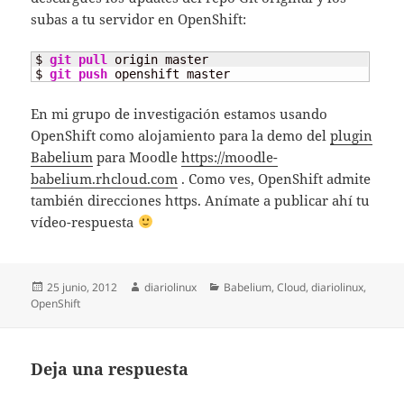
subas a tu servidor en OpenShift:
$ 
git pull
 origin master

$ 
git push
 openshift master
En mi grupo de investigación estamos usando
OpenShift como alojamiento para la demo del
plugin
Babelium
para Moodle
https://moodle-
babelium.rhcloud.com
. Como ves, OpenShift admite
también direcciones https. Anímate a publicar ahí tu
vídeo-respuesta
Publicado
Autor
Categorías
25 junio, 2012
diariolinux
Babelium
,
Cloud
,
diariolinux
,
el
OpenShift
Deja una respuesta