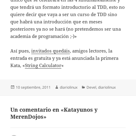
que tendrá un formato introductorio al TDD, esto no
quiere decir que vaya a ser un curso de TDD sino
que habrá una introducción que en meses
posteriores ya no se hará (no pretendemos ser una
academia de programación ;-)»
Así pues,
invitados quedáis
, amigos lectores, la
entrada es gratuita y ya está anunciada la primera
Kata, «
String Calculator
«
Publicado
Autor
Categorías
10 septiembre, 2011
diariolinux
Devel
,
diariolinux
el
Un comentario en «Katayunos y
MerenDojos»