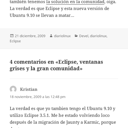
también tenemos
la solución en la comunidad
, oiga.
La verdad es que Eclipse y esta nueva versión de
Ubuntu 9.10 se llevan a matar…
Publicado
Autor
Categorías
21 diciembre, 2009
diariolinux
Devel
,
diariolinux
,
el
Eclipse
4 comentarios en «Eclipse, ventanas
grises y la gran comunidad»
Kristian
dice:
18 noviembre, 2009 a las 12:48 pm
La verdad es que yo tambien tengo el Ubuntu 9.10 y
utilizo Eclipse 3.5.1. Me he estado volviendo loco
después de la migración de Jaunty a Karmic, porque