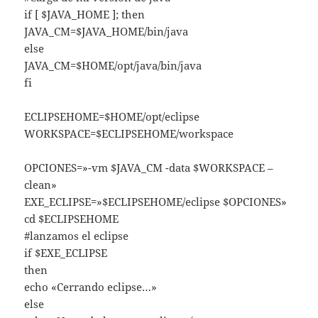
if [ $JAVA_HOME ]; then
JAVA_CM=$JAVA_HOME/bin/java
else
JAVA_CM=$HOME/opt/java/bin/java
fi
ECLIPSEHOME=$HOME/opt/eclipse
WORKSPACE=$ECLIPSEHOME/workspace
OPCIONES=»-vm $JAVA_CM -data $WORKSPACE –
clean»
EXE_ECLIPSE=»$ECLIPSEHOME/eclipse $OPCIONES»
cd $ECLIPSEHOME
#lanzamos el eclipse
if $EXE_ECLIPSE
then
echo «Cerrando eclipse…»
else