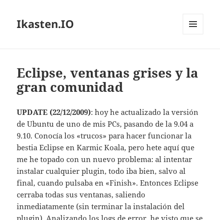
Ikasten.IO
MENÚ
Y
WIDGETS
Eclipse, ventanas grises y la
gran comunidad
UPDATE (22/12/2009)
: hoy he actualizado la versión
de Ubuntu de uno de mis PCs, pasando de la 9.04 a
9.10. Conocía los «trucos» para hacer funcionar la
bestia Eclipse en Karmic Koala, pero hete aquí que
me he topado con un nuevo problema: al intentar
instalar cualquier plugin, todo iba bien, salvo al
final, cuando pulsaba en «Finish». Entonces Eclipse
cerraba todas sus ventanas, saliendo
inmediatamente (sin terminar la instalación del
plugin). Analizando los logs de error, he visto que se