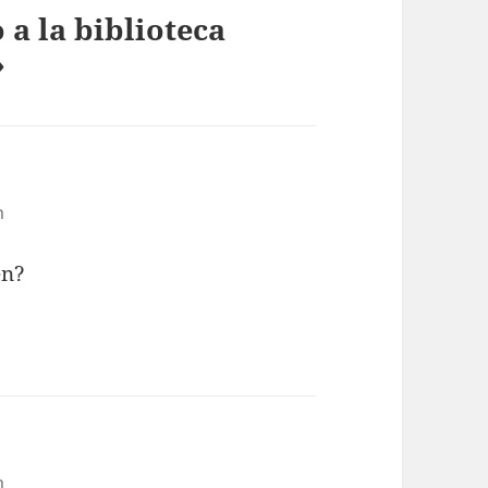
 a la biblioteca
»
m
én?
m