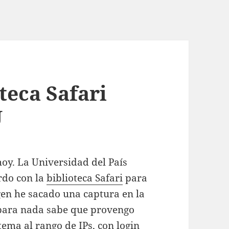
teca Safari
U
oy. La Universidad del País
rdo con la
biblioteca Safari
para
gen he sacado una captura en la
para nada sabe que provengo
tema al rango de IPs, con login