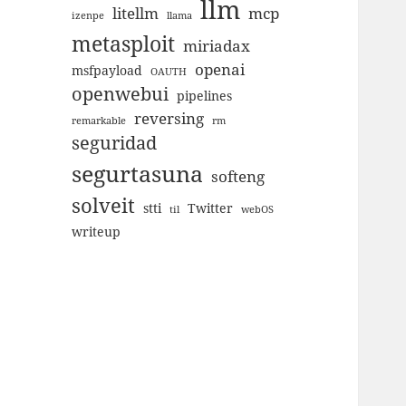
llm
litellm
mcp
izenpe
llama
metasploit
miriadax
openai
msfpayload
OAUTH
openwebui
pipelines
reversing
remarkable
rm
seguridad
segurtasuna
softeng
solveit
stti
Twitter
til
webOS
writeup