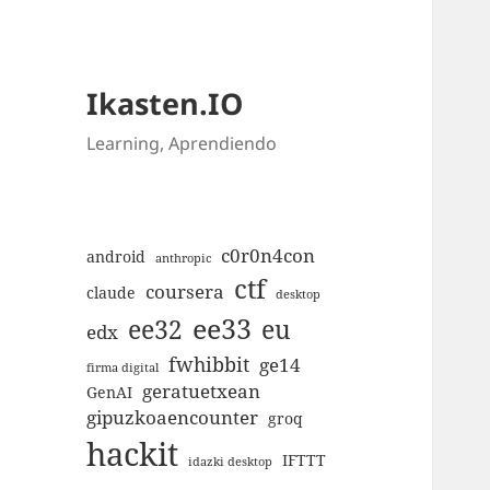
Ikasten.IO
Learning, Aprendiendo
c0r0n4con
android
anthropic
ctf
coursera
claude
desktop
ee33
ee32
eu
edx
fwhibbit
ge14
firma digital
geratuetxean
GenAI
gipuzkoaencounter
groq
hackit
IFTTT
idazki desktop